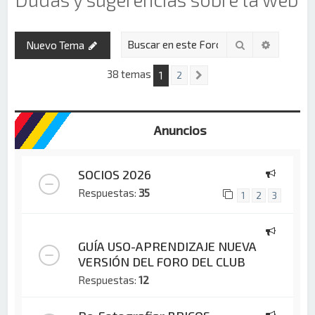
Buscar
Búsqued
Nuevo Tema
38 temas
1
2
Siguiente
Anuncios
SOCIOS 2026
Respuestas:
35
1
2
3
GUÍA USO-APRENDIZAJE NUEVA
VERSIÓN DEL FORO DEL CLUB
Respuestas:
12