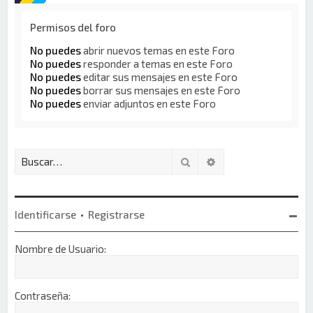
Permisos del foro
No puedes
abrir nuevos temas en este Foro
No puedes
responder a temas en este Foro
No puedes
editar sus mensajes en este Foro
No puedes
borrar sus mensajes en este Foro
No puedes
enviar adjuntos en este Foro
Buscar
Búsqueda avanzada
Identificarse
•
Registrarse
Nombre de Usuario:
Contraseña: