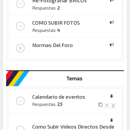
Re-Fotografiar BRICOS
Respuestas:
2
COMO SUBIR FOTOS
Respuestas:
4
Normas Del Foro
Temas
Calendario de eventos
Respuestas:
23
1
2
Como Subir Videos Directos Desde