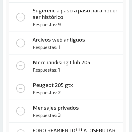
Sugerencia paso a paso para poder
ser histórico
Respuestas:
9
Arcivos web antiguos
Respuestas:
1
Merchandising Club 205
Respuestas:
1
Peugeot 205 gtx
Respuestas:
2
Mensajes privados
Respuestas:
3
FORO REABIERTO!!!! A DISFRUTAR