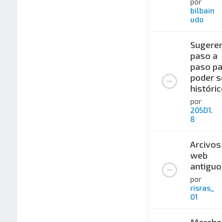
por
bilbain
udo
Sugeren
paso a
paso pa
poder s
históri
por
205D1.
8
Arcivos
web
antiguo
por
risras_
01
Mercha