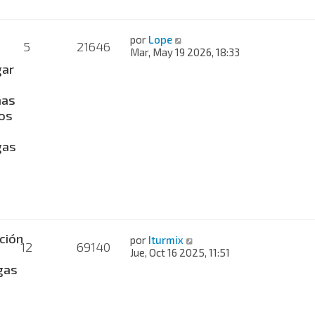
por
Lope
5
21646
Mar, May 19 2026, 18:33
gar
mas
cos
gas
ción
por
Iturmix
12
69140
Jue, Oct 16 2025, 11:51
gas