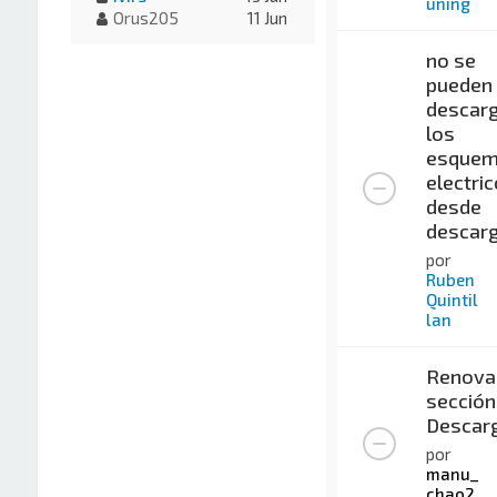
uning
Orus205
11 Jun
no se
pueden
descar
los
esque
electri
desde
descar
por
Ruben
Quintil
lan
Renova
sección
Descar
por
manu_
chao2