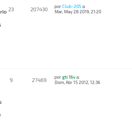
por
Club-205
23
207430
rio
Mar, May 28 2019, 21:20
s
por
gti 16v
9
27469
Dom, Abr 15 2012, 12:36
s
e