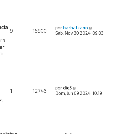
cia
por
barbatxano
9
15900
Sab, Nov 30 2024, 09:03
ra
er
co
por
die5
1
12746
Dom, Jun 09 2024, 10:19
s
ndising