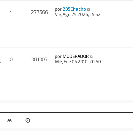
por
205Chacho
4
277566
Vie, Ago 29 2025, 15:52
por
MODERADOR
0
381307
s
Mié, Ene 06 2010, 20:50