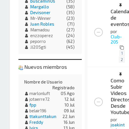
buscamin0s
(35)
Margallo
(58)
Calenda
Devisoner
(35)
de
Mr-Winner
(23)
evento
Juan Robles
(71)
Mamadou
(27)
por
enzzoperez
(24)
Club-
peporro
(62)
205
JJ205gti
(45)
1
2
Nuevos miembros
Como
Nombre de Usuario
Subir
Registrado
Videos
marlonluft
05 Ago
Directo
jotaerre72
12 Jul
fpp
10 Jul
Desde
belair196
09 Jul
Youtub
ttakunttakun
22 Jun
por
Freddy
16 Jun
joakint
Ivirs
13 Jun