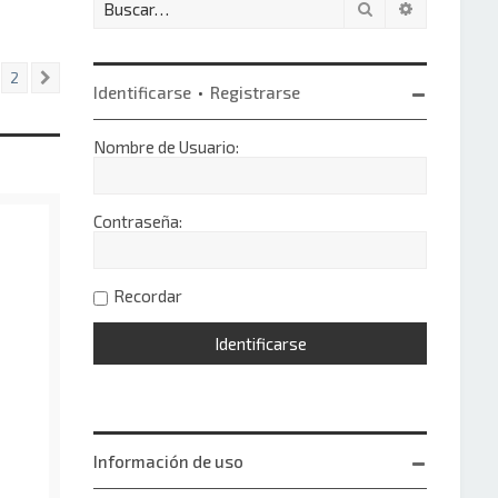
Buscar
Búsqueda 
2
Siguiente
Identificarse
•
Registrarse
Nombre de Usuario:
Contraseña:
Recordar
Información de uso