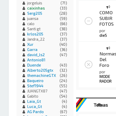
jorgeluis
(71)
caixinhas
(33)
COMO
Serg205
(28)
SUBIR
juansa
(59)
FOTOS
calo
(66)
Santi gt
(38)
por
krlos205
(37)
die5
Jandra_22
(37)
Xur
(40)
Garra
(36)
Norma
david_ls2
(47)
Del
Antonio81
Foro
Duende
(43)
Alberto205gtx
(32)
por
themachineGTX
(26)
MODE
Baqueiro
(24)
RADOR
Stef1944
(55)
JUANGTX87
(47)
Gabito
(54)
Laia_Gt
(4)
Temas
Luca_Gt
(4)
AG Pardo
(67)