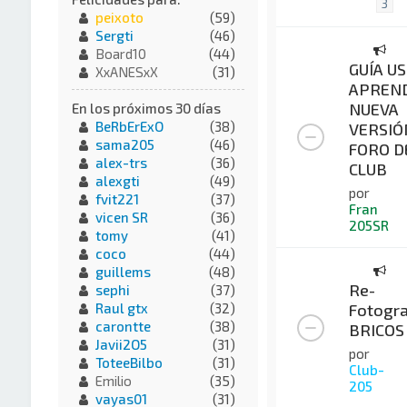
3
peixoto
(59)
Sergti
(46)
Board10
(44)
GUÍA US
XxANESxX
(31)
APREND
NUEVA
En los próximos 30 días
BeRbErExO
(38)
VERSIÓ
sama205
(46)
FORO D
alex-trs
(36)
CLUB
alexgti
(49)
por
fvit221
(37)
Fran
vicen SR
(36)
205SR
tomy
(41)
coco
(44)
guillems
(48)
Re-
sephi
(37)
Fotogra
Raul gtx
(32)
carontte
(38)
BRICOS
Javii2O5
(31)
por
ToteeBilbo
(31)
Club-
Emilio
(35)
205
vayas01
(31)