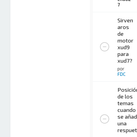
7
Sirven
aros
de
motor
xud9
para
xud7?
por
FDC
Posició
de los
temas
cuando
se aña
una
respue