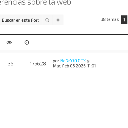
rencias sobre la web
38 temas
Buscar
Búsqueda avanzada
1
por
NeGrYt0 GTX
35
175628
Mar, Feb 03 2026, 11:01