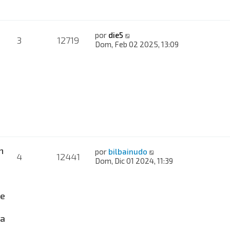
por
die5
3
12719
Dom, Feb 02 2025, 13:09
n
por
bilbainudo
4
12441
Dom, Dic 01 2024, 11:39
de
ta