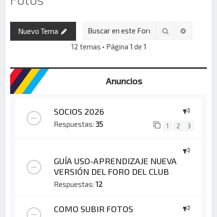
Buscar
Búsqued
Nuevo Tema
12 temas • Página
1
de
1
Anuncios
SOCIOS 2026
Respuestas:
35
1
2
3
GUÍA USO-APRENDIZAJE NUEVA
VERSIÓN DEL FORO DEL CLUB
Respuestas:
12
COMO SUBIR FOTOS