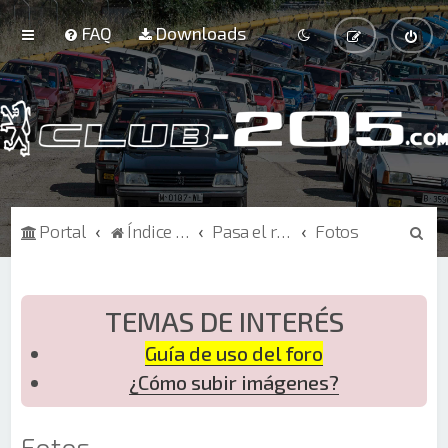
FAQ
Downloads
B
Portal
Índice de Foros
Pasa el rato
Fotos
u
s
c
TEMAS DE INTERÉS
a
Guía de uso del foro
r
¿Cómo subir imágenes?
Fotos