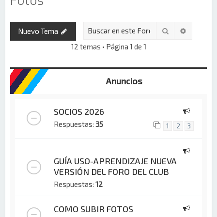
Buscar
Búsqued
Nuevo Tema
12 temas • Página
1
de
1
Anuncios
SOCIOS 2026
Respuestas:
35
1
2
3
GUÍA USO-APRENDIZAJE NUEVA
VERSIÓN DEL FORO DEL CLUB
Respuestas:
12
COMO SUBIR FOTOS