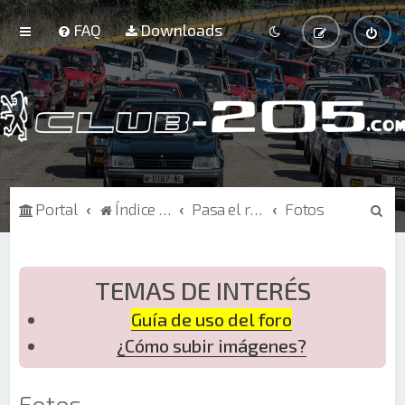
FAQ
Downloads
B
Portal
Índice de Foros
Pasa el rato
Fotos
u
s
c
TEMAS DE INTERÉS
a
Guía de uso del foro
r
¿Cómo subir imágenes?
Fotos