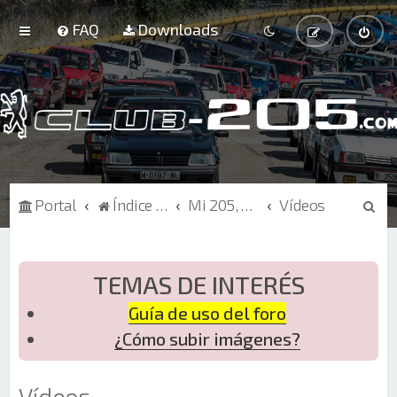
FAQ
Downloads
B
Portal
Índice de Foros
Mi 205, Curiosidades
Vídeos
u
s
c
TEMAS DE INTERÉS
a
Guía de uso del foro
r
¿Cómo subir imágenes?
Vídeos