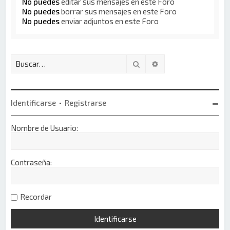
No puedes
editar sus mensajes en este Foro
No puedes
borrar sus mensajes en este Foro
No puedes
enviar adjuntos en este Foro
Buscar
Búsqueda avanzada
Identificarse
•
Registrarse
Nombre de Usuario:
Contraseña:
Recordar