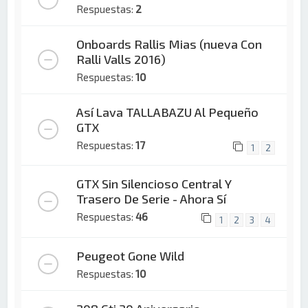
Respuestas:
2
Onboards Rallis Mias (nueva Con
Ralli Valls 2016)
Respuestas:
10
Así Lava TALLABAZU Al Pequeño
GTX
Respuestas:
17
1
2
GTX Sin Silencioso Central Y
Trasero De Serie - Ahora Sí
Respuestas:
46
1
2
3
4
Peugeot Gone Wild
Respuestas:
10