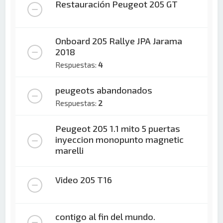
Restauración Peugeot 205 GT
Onboard 205 Rallye JPA Jarama
2018
Respuestas:
4
peugeots abandonados
Respuestas:
2
Peugeot 205 1.1 mito 5 puertas
inyeccion monopunto magnetic
marelli
Video 205 T16
contigo al fin del mundo.