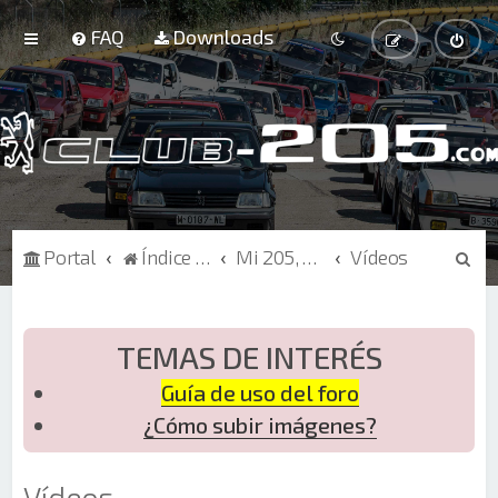
FAQ
Downloads
B
Portal
Índice de Foros
Mi 205, Curiosidades
Vídeos
u
s
c
TEMAS DE INTERÉS
a
Guía de uso del foro
r
¿Cómo subir imágenes?
Vídeos