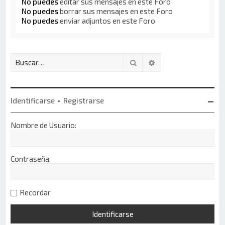
No puedes
editar sus mensajes en este Foro
No puedes
borrar sus mensajes en este Foro
No puedes
enviar adjuntos en este Foro
Buscar
Búsqueda avanzada
Identificarse
•
Registrarse
Nombre de Usuario:
Contraseña:
Recordar