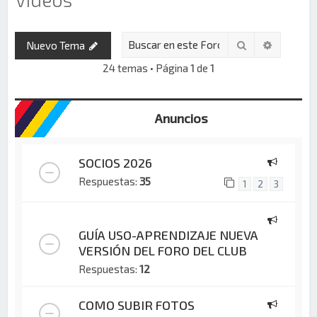
Buscar
Búsqued
Nuevo Tema
24 temas • Página
1
de
1
Anuncios
SOCIOS 2026
Respuestas:
35
1
2
3
GUÍA USO-APRENDIZAJE NUEVA
VERSIÓN DEL FORO DEL CLUB
Respuestas:
12
COMO SUBIR FOTOS