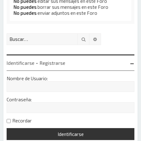
No puedes
editar sus mensajes en este Foro
No puedes
borrar sus mensajes en este Foro
No puedes
enviar adjuntos en este Foro
Buscar
Búsqueda avanzada
Identificarse
•
Registrarse
Nombre de Usuario:
Contraseña:
Recordar