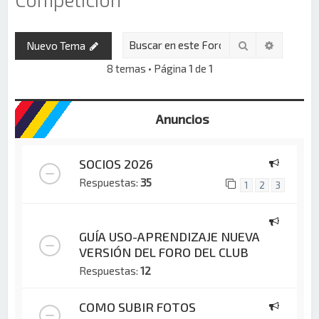
Buscar
Búsqued
Nuevo Tema
8 temas • Página
1
de
1
Anuncios
SOCIOS 2026
Respuestas:
35
1
2
3
GUÍA USO-APRENDIZAJE NUEVA
VERSIÓN DEL FORO DEL CLUB
Respuestas:
12
COMO SUBIR FOTOS