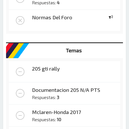
Respuestas:
4
Normas Del Foro
Temas
205 gti rally
Documentacion 205 N/A PTS
Respuestas:
3
Mclaren-Honda 2017
Respuestas:
10