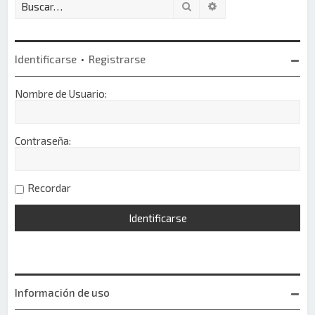
Buscar
Búsqueda avanzada
Identificarse
•
Registrarse
Nombre de Usuario:
Contraseña:
Recordar
Información de uso