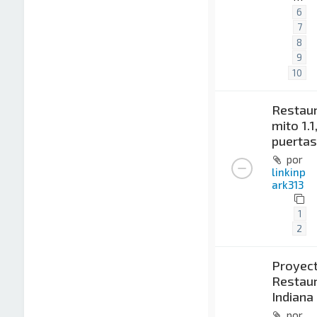
6
7
8
9
10
Restaur
mito 1.1
puertas
por
linkinp
ark313
1
2
Proyec
Restaur
Indiana
por