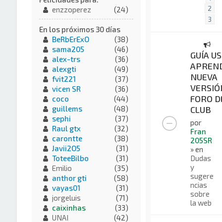
2
enzzoperez
(24)
3
En los próximos 30 días
BeRbErExO
(38)
sama205
(46)
GUÍA US
alex-trs
(36)
APREND
alexgti
(49)
NUEVA
fvit221
(37)
VERSIÓ
vicen SR
(36)
FORO D
coco
(44)
CLUB
guillems
(48)
sephi
(37)
por
Raul gtx
(32)
Fran
carontte
(38)
205SR
Javii2O5
(31)
» en
Dudas
ToteeBilbo
(31)
y
Emilio
(35)
sugere
anthor gti
(58)
ncias
vayas01
(31)
sobre
jorgeluis
(71)
la web
caixinhas
(33)
UNAI
(42)