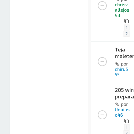
chrisv
allejos
93
1
2
Teja
malete
por
chiru5
55
205 win
prepara
por
Unaius
o46
1
2