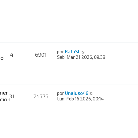
por
RafaSL
4
6901
ro
Sab, Mar 21 2026, 09:38
ner
por
Unaiuso46
31
24775
cion
Lun, Feb 16 2026, 00:14