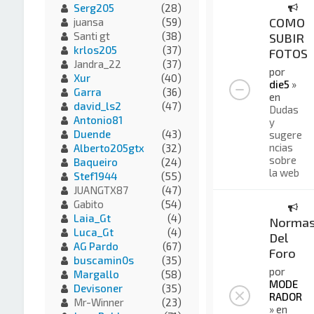
Serg205
(28)
COMO
juansa
(59)
Santi gt
(38)
SUBIR
krlos205
(37)
FOTOS
Jandra_22
(37)
por
Xur
(40)
die5
»
Garra
(36)
en
david_ls2
(47)
Dudas
Antonio81
y
Duende
(43)
sugere
ncias
Alberto205gtx
(32)
sobre
Baqueiro
(24)
la web
Stef1944
(55)
JUANGTX87
(47)
Gabito
(54)
Laia_Gt
(4)
Norma
Luca_Gt
(4)
Del
AG Pardo
(67)
Foro
buscamin0s
(35)
por
Margallo
(58)
MODE
Devisoner
(35)
RADOR
Mr-Winner
(23)
» en