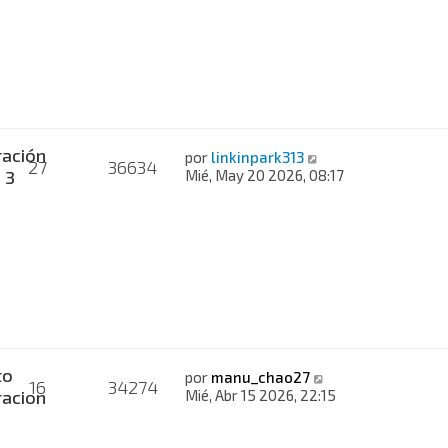
ación
por
linkinpark313
27
36634
, 3
Mié, May 20 2026, 08:17
to
por
manu_chao27
16
34274
acion
Mié, Abr 15 2026, 22:15