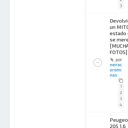
3
Devolv
un MITO
estado 
se mer
[MUCH
FOTOS]
por
neirac
oromi
nas
1
2
3
4
Peugeo
205 1.6