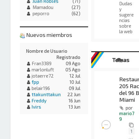
Juan Robles
(71)
Dudas
Mamadou
(27)
y
peporro
(62)
sugere
ncias
sobre
la web
Nuevos miembros
Nombre de Usuario
Registrado
Temas
Fran3389
09 Ago
marlonluft
05 Ago
jotaerre72
12 Jul
Restaur
fpp
10 Jul
205 Rac
belair196
09 Jul
del 96 
ttakunttakun
22 Jun
Miami
Freddy
16 Jun
Ivirs
13 Jun
por
mario7
9
1
…