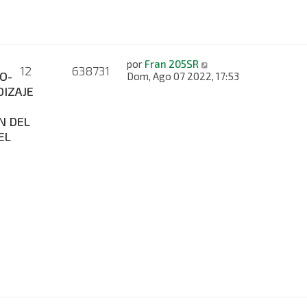
por
Fran 205SR
12
638731
O-
Dom, Ago 07 2022, 17:53
IZAJE
N DEL
EL