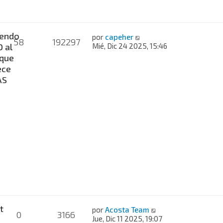
iendo
por
capeher
58
192297
 al
Mié, Dic 24 2025, 15:46
que
ece
AS
t
por
Acosta Team
0
3166
Jue, Dic 11 2025, 19:07