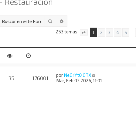
- Restauración
Buscar
Búsqueda avanzada
253 temas
1
…
2
3
4
5
Página
1
de
11
por
NeGrYt0 GTX
35
176001
Mar, Feb 03 2026, 11:01