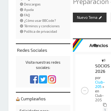
Preparación 
Descargas
Ayuda
FAQ
Nuevo Tema
¿Cómo usar BBCode?
Términos y condiciones
Política de privacidad
Anuncios
Redes Sociales
Visita nuestras redes
SOCIOS
sociales:
2026
por
Club-
205
»
en
Club-
Cumpleaños
205
1
Felicidades para: