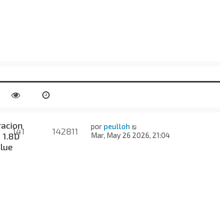
acion
por
peulloh
141
142811
 1.8D
Mar, May 26 2026, 21:04
Blue