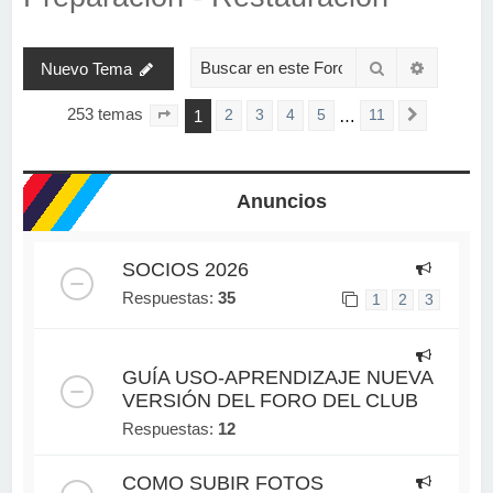
Buscar
Búsqued
Nuevo Tema
253 temas
1
…
2
3
4
5
11
Siguient
Página
1
de
11
Anuncios
SOCIOS 2026
Respuestas:
35
1
2
3
GUÍA USO-APRENDIZAJE NUEVA
VERSIÓN DEL FORO DEL CLUB
Respuestas:
12
COMO SUBIR FOTOS