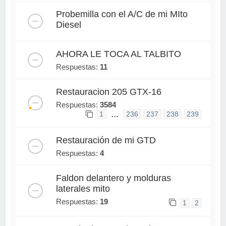
Probemilla con el A/C de mi MIto
Diesel
AHORA LE TOCA AL TALBITO
Respuestas:
11
Restauracion 205 GTX-16
Respuestas:
3584
…
1
236
237
238
239
Restauración de mi GTD
Respuestas:
4
Faldon delantero y molduras
laterales mito
Respuestas:
19
1
2