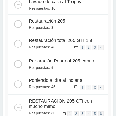
Lavado de cara al Trophy
Respuestas:
10
Restauración 205
Respuestas:
3
Restauración total 205 GTI 1.9
Respuestas:
45
1
2
3
4
Reparación Peugeot 205 cabrio
Respuestas:
5
Poniendo al día al indiana
Respuestas:
45
1
2
3
4
RESTAURACION 205 GTi con
mucho mimo
Respuestas:
80
1
2
3
4
5
6