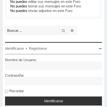
No puedes
editar sus mensajes en este Foro
No puedes
borrar sus mensajes en este Foro
No puedes
enviar adjuntos en este Foro
Buscar
Búsqueda avanzada
Identificarse
•
Registrarse
Nombre de Usuario:
Contraseña:
Recordar