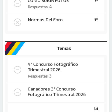
COMO SUBIR FOTOS
Respuestas:
4
Normas Del Foro
Temas
4° Concurso Fotográfico
Trimestral 2026
Respuestas:
3
Ganadores 3° Concurso
Fotográfico Trimestral 2026