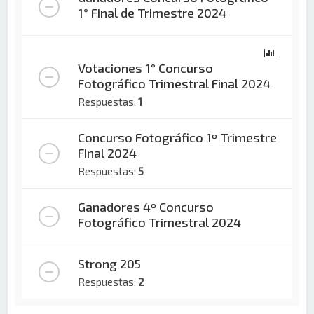
1° Final de Trimestre 2024
Votaciones 1° Concurso
Fotográfico Trimestral Final 2024
Respuestas:
1
Concurso Fotográfico 1º Trimestre
Final 2024
Respuestas:
5
Ganadores 4º Concurso
Fotográfico Trimestral 2024
Strong 205
Respuestas:
2