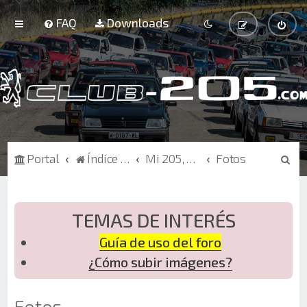
FAQ
Downloads
B
Portal
Índice de Foros
Mi 205, Curiosidades
Fotos
u
s
c
TEMAS DE INTERÉS
a
Guía de uso del foro
r
¿Cómo subir imágenes?
Fotos