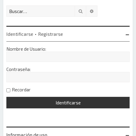
Buscar
Búsqueda avanzada
Identificarse
•
Registrarse
Nombre de Usuario:
Contraseña:
Recordar
Información de uso