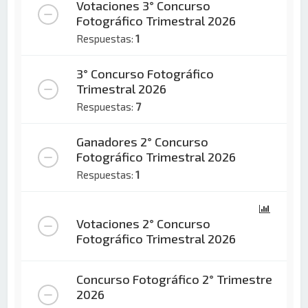
Votaciones 3° Concurso
Fotográfico Trimestral 2026
Respuestas:
1
3° Concurso Fotográfico
Trimestral 2026
Respuestas:
7
Ganadores 2° Concurso
Fotográfico Trimestral 2026
Respuestas:
1
Votaciones 2° Concurso
Fotográfico Trimestral 2026
Concurso Fotográfico 2° Trimestre
2026