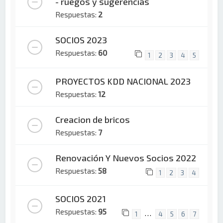
- ruegos y sugerencias
Respuestas:
2
SOCIOS 2023
Respuestas:
60
1
2
3
4
5
PROYECTOS KDD NACIONAL 2023
Respuestas:
12
Creacion de bricos
Respuestas:
7
Renovación Y Nuevos Socios 2022
Respuestas:
58
1
2
3
4
SOCIOS 2021
Respuestas:
95
…
1
4
5
6
7