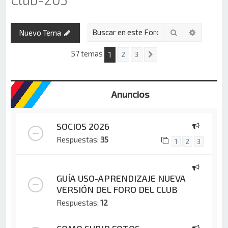
Buscar
Búsqued
Nuevo Tema
57 temas
1
2
3
Siguiente
Anuncios
SOCIOS 2026
Respuestas:
35
1
2
3
GUÍA USO-APRENDIZAJE NUEVA
VERSIÓN DEL FORO DEL CLUB
Respuestas:
12