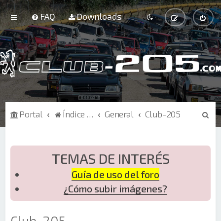
FAQ
Downloads
B
Portal
Índice de Foros
General
Club-205
u
s
c
TEMAS DE INTERÉS
a
Guía de uso del foro
r
¿Cómo subir imágenes?
Club-205