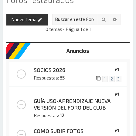
Buscar
Búsqued
Nuevo Tema
0 temas • Página
1
de
1
Anuncios
SOCIOS 2026
Respuestas:
35
1
2
3
GUÍA USO-APRENDIZAJE NUEVA
VERSIÓN DEL FORO DEL CLUB
Respuestas:
12
COMO SUBIR FOTOS