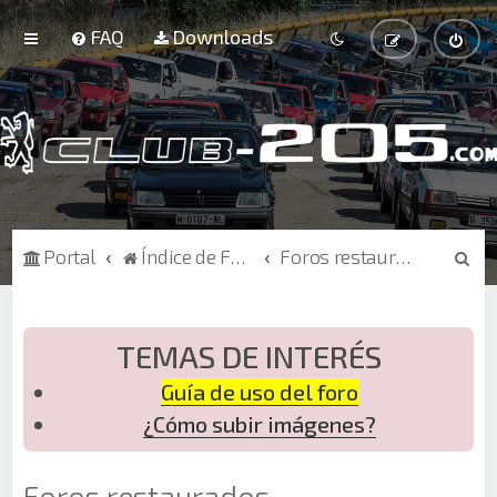
FAQ
Downloads
B
Portal
Índice de Foros
Foros restaurados
u
s
c
TEMAS DE INTERÉS
a
Guía de uso del foro
r
¿Cómo subir imágenes?
Foros restaurados