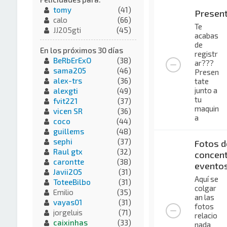
tomy
(41)
Presen
calo
(66)
Te
JJ205gti
(45)
acabas
de
En los próximos 30 días
registr
BeRbErExO
(38)
ar???
sama205
(46)
Presen
alex-trs
(36)
tate
junto a
alexgti
(49)
tu
fvit221
(37)
maquin
vicen SR
(36)
a
coco
(44)
guillems
(48)
sephi
(37)
Fotos d
Raul gtx
(32)
concent
carontte
(38)
evento
Javii2O5
(31)
Aquí se
ToteeBilbo
(31)
colgar
Emilio
(35)
an las
vayas01
(31)
fotos
jorgeluis
(71)
relacio
caixinhas
(33)
nada