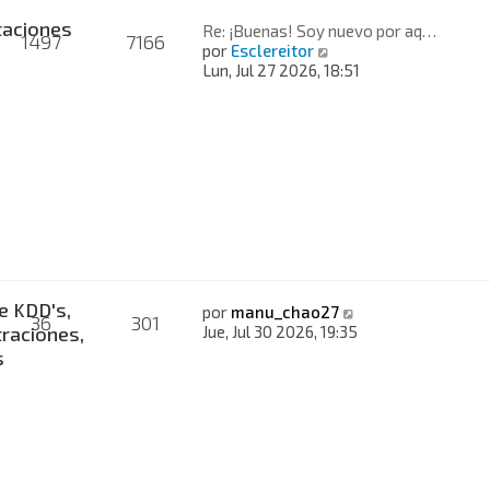
taciones
Re: ¡Buenas! Soy nuevo por aq…
1497
7166
V
por
Esclereitor
e
Lun, Jul 27 2026, 18:51
r
ú
l
t
i
m
o
m
e
n
s
a
e KDD's,
V
por
manu_chao27
36
301
j
e
raciones,
Jue, Jul 30 2026, 19:35
e
r
s
ú
l
t
i
m
o
m