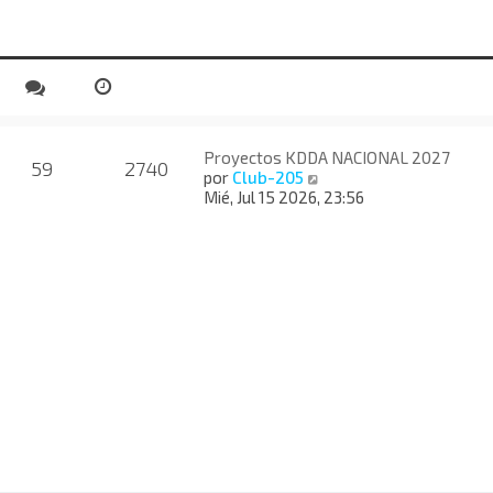
Proyectos KDDA NACIONAL 2027
59
2740
V
por
Club-205
e
Mié, Jul 15 2026, 23:56
r
ú
l
t
i
m
o
m
e
n
s
a
j
e