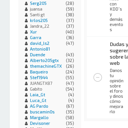
Serg205
(28)
con
KDD´s
juansa
(59)
y
Santi gt
(38)
demás
krlos205
(37)
evento
Jandra_22
(37)
s
Xur
(40)
Garra
(36)
david_ls2
(47)
Dudas 
Antonio81
sugeren
Duende
(43)
sobre l
Alberto205gtx
(32)
web
themachineGTX
(26)
Danos
Baqueiro
(24)
tu
Stef1944
(55)
opinión
JUANGTX87
(47)
sobre
Gabito
(54)
el foro
Laia_Gt
(4)
y dinos
Luca_Gt
(4)
cómo
AG Pardo
(67)
mejora
rlo
buscamin0s
(35)
Margallo
(58)
Devisoner
(35)