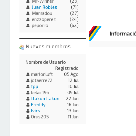
Mr-Winner
(23)
Juan Robles
(71)
Mamadou
(27)
enzzoperez
(24)
peporro
(62)
Informaci
Nuevos miembros
Nombre de Usuario
Registrado
marlonluft
05 Ago
jotaerre72
12 Jul
fpp
10 Jul
belair196
09 Jul
ttakunttakun
22 Jun
Freddy
16 Jun
Ivirs
13 Jun
Orus205
11 Jun