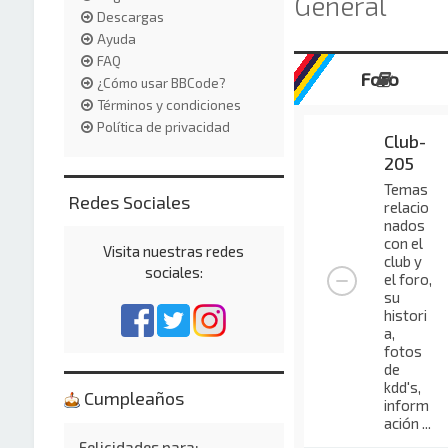
General
Descargas
Ayuda
FAQ
Foro
¿Cómo usar BBCode?
Términos y condiciones
Política de privacidad
Club-
205
Temas
Redes Sociales
relacio
nados
con el
Visita nuestras redes
club y
sociales:
el foro,
su
histori
a,
fotos
de
kdd's,
Cumpleaños
inform
ación ...
Felicidades para: