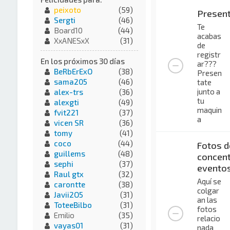
peixoto
(59)
Presen
Sergti
(46)
Te
Board10
(44)
acabas
XxANESxX
(31)
de
registr
En los próximos 30 días
ar???
BeRbErExO
(38)
Presen
sama205
(46)
tate
junto a
alex-trs
(36)
tu
alexgti
(49)
maquin
fvit221
(37)
a
vicen SR
(36)
tomy
(41)
coco
(44)
Fotos d
guillems
(48)
concent
sephi
(37)
evento
Raul gtx
(32)
Aquí se
carontte
(38)
colgar
Javii2O5
(31)
an las
ToteeBilbo
(31)
fotos
Emilio
(35)
relacio
vayas01
(31)
nada