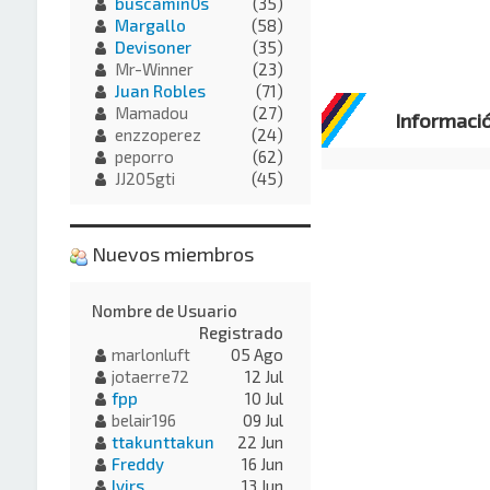
buscamin0s
(35)
Margallo
(58)
Devisoner
(35)
Mr-Winner
(23)
Juan Robles
(71)
Mamadou
(27)
Informaci
enzzoperez
(24)
peporro
(62)
JJ205gti
(45)
Nuevos miembros
Nombre de Usuario
Registrado
marlonluft
05 Ago
jotaerre72
12 Jul
fpp
10 Jul
belair196
09 Jul
ttakunttakun
22 Jun
Freddy
16 Jun
Ivirs
13 Jun