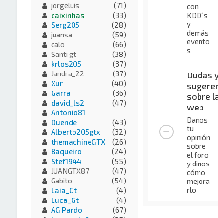
jorgeluis
(71)
con
KDD´s
caixinhas
(33)
y
Serg205
(28)
demás
juansa
(59)
evento
calo
(66)
s
Santi gt
(38)
krlos205
(37)
Jandra_22
(37)
Dudas 
Xur
(40)
sugeren
Garra
(36)
sobre l
david_ls2
(47)
web
Antonio81
Danos
Duende
(43)
tu
Alberto205gtx
(32)
opinión
themachineGTX
(26)
sobre
Baqueiro
(24)
el foro
Stef1944
(55)
y dinos
JUANGTX87
(47)
cómo
Gabito
(54)
mejora
rlo
Laia_Gt
(4)
Luca_Gt
(4)
AG Pardo
(67)