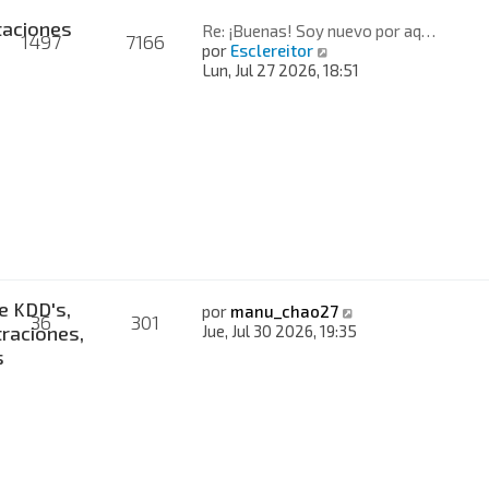
taciones
Re: ¡Buenas! Soy nuevo por aq…
1497
7166
V
por
Esclereitor
e
Lun, Jul 27 2026, 18:51
r
ú
l
t
i
m
o
m
e
n
s
a
e KDD's,
V
por
manu_chao27
36
301
j
e
raciones,
Jue, Jul 30 2026, 19:35
e
r
s
ú
l
t
i
m
o
m