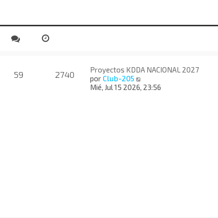
Proyectos KDDA NACIONAL 2027
59
2740
V
por
Club-205
e
Mié, Jul 15 2026, 23:56
r
ú
l
t
i
m
o
m
e
n
s
a
j
e