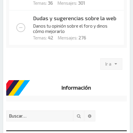
Temas:
36
Mensajes:
301
Dudas y sugerencias sobre la web
Danos tu opinión sobre el foro y dinos
cómo mejorarlo
Temas:
42
Mensajes:
276
Ir a
Información
Buscar
Búsqueda avanzada