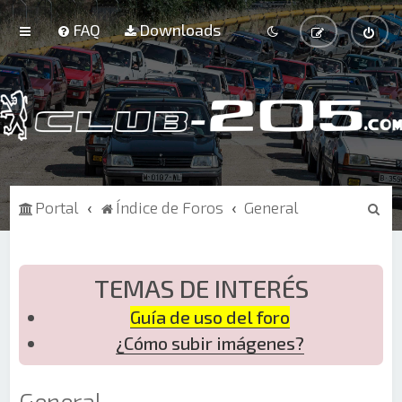
FAQ
Downloads
B
Portal
Índice de Foros
General
u
s
c
TEMAS DE INTERÉS
a
Guía de uso del foro
r
¿Cómo subir imágenes?
General