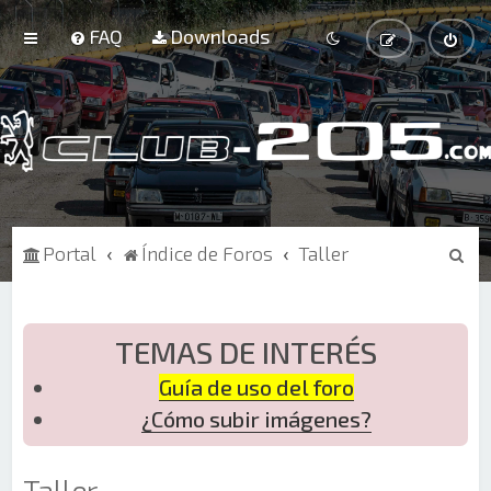
FAQ
Downloads
B
Portal
Índice de Foros
Taller
u
s
c
TEMAS DE INTERÉS
a
Guía de uso del foro
r
¿Cómo subir imágenes?
Taller