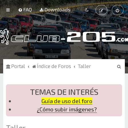
FAQ
Downloads
B
Portal
Índice de Foros
Taller
u
s
c
TEMAS DE INTERÉS
a
Guía de uso del foro
r
¿Cómo subir imágenes?
Taller