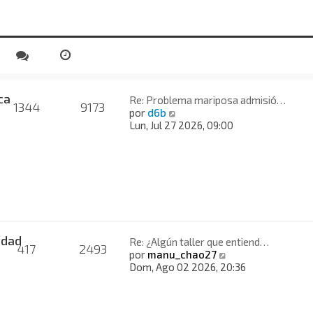
ca
Re: Problema mariposa admisió…
1344
9173
V
por
d6b
e
Lun, Jul 27 2026, 09:00
r
ú
l
t
i
m
o
m
e
idad
Re: ¿Algún taller que entiend…
417
2493
n
V
por
manu_chao27
s
e
Dom, Ago 02 2026, 20:36
a
r
j
ú
e
l