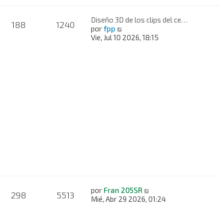
Diseño 3D de los clips del ce…
188
1240
V
por
fpp
e
Vie, Jul 10 2026, 18:15
r
ú
l
t
i
m
o
m
e
n
s
a
j
e
V
por
Fran 205SR
298
5513
e
Mié, Abr 29 2026, 01:24
r
ú