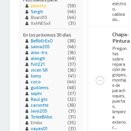
eléctric
peixoto
(59)
o,
Sergti
(46)
cablea
Board10
(44)
do...
XxANESxX
(31)
Chapa-
En los próximos 30 días
Pintura
BeRbErExO
(38)
sama205
(46)
Pregun
alex-trs
(36)
tas
alexgti
(49)
sobre
repara
fvit221
(37)
ción de
vicen SR
(36)
golpes,
tomy
(41)
montaj
coco
(44)
e de
guillems
(48)
parach
sephi
(37)
oques,
Raul gtx
(32)
puerta
carontte
(38)
s,
Javii2O5
(31)
limpiez
a
ToteeBilbo
(31)
exterio
Emilio
(35)
r....
vayas01
(31)