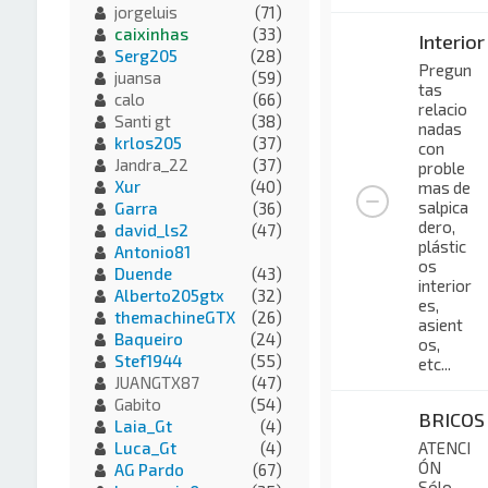
jorgeluis
(71)
caixinhas
(33)
Interior
Serg205
(28)
Pregun
juansa
(59)
tas
calo
(66)
relacio
Santi gt
(38)
nadas
krlos205
(37)
con
Jandra_22
(37)
proble
Xur
(40)
mas de
salpica
Garra
(36)
dero,
david_ls2
(47)
plástic
Antonio81
os
Duende
(43)
interior
Alberto205gtx
(32)
es,
themachineGTX
(26)
asient
Baqueiro
(24)
os,
Stef1944
(55)
etc...
JUANGTX87
(47)
Gabito
(54)
BRICOS
Laia_Gt
(4)
ATENCI
Luca_Gt
(4)
ÓN
AG Pardo
(67)
Sólo