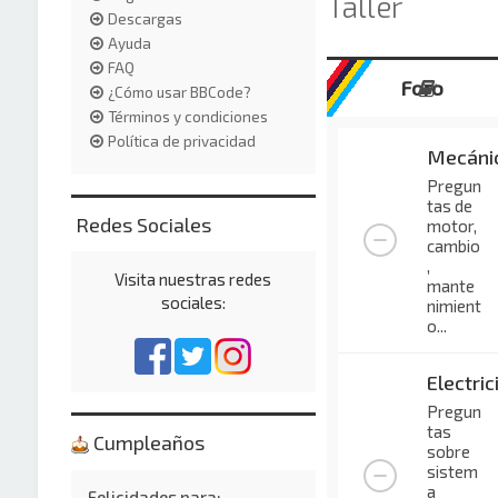
Taller
Descargas
Ayuda
FAQ
Foro
¿Cómo usar BBCode?
Términos y condiciones
Política de privacidad
Mecáni
Pregun
tas de
Redes Sociales
motor,
cambio
,
Visita nuestras redes
mante
sociales:
nimient
o...
Electric
Pregun
tas
Cumpleaños
sobre
sistem
a
Felicidades para: