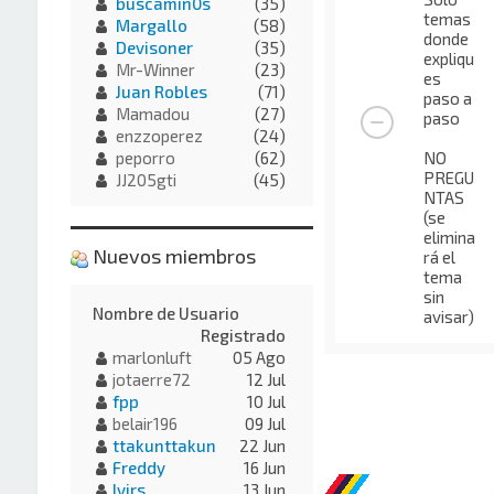
buscamin0s
(35)
temas
Margallo
(58)
donde
Devisoner
(35)
expliqu
Mr-Winner
(23)
es
Juan Robles
(71)
paso a
Mamadou
(27)
paso
enzzoperez
(24)
NO
peporro
(62)
PREGU
JJ205gti
(45)
NTAS
(se
elimina
Nuevos miembros
rá el
tema
sin
Nombre de Usuario
avisar)
Registrado
marlonluft
05 Ago
jotaerre72
12 Jul
fpp
10 Jul
belair196
09 Jul
ttakunttakun
22 Jun
Freddy
16 Jun
Ivirs
13 Jun