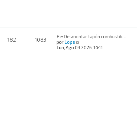
t
i
m
o
m
e
n
Re: Desmontar tapón combustib…
182
1083
s
V
por
Lope
a
e
Lun, Ago 03 2026, 14:11
j
r
e
ú
l
t
i
m
o
m
e
n
s
a
j
e