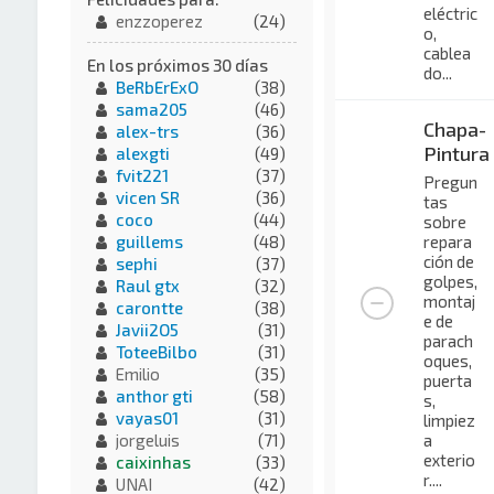
eléctric
enzzoperez
(24)
o,
cablea
En los próximos 30 días
do...
BeRbErExO
(38)
sama205
(46)
Chapa-
alex-trs
(36)
Pintura
alexgti
(49)
fvit221
(37)
Pregun
vicen SR
(36)
tas
coco
(44)
sobre
repara
guillems
(48)
ción de
sephi
(37)
golpes,
Raul gtx
(32)
montaj
carontte
(38)
e de
Javii2O5
(31)
parach
ToteeBilbo
(31)
oques,
Emilio
(35)
puerta
anthor gti
(58)
s,
vayas01
(31)
limpiez
a
jorgeluis
(71)
exterio
caixinhas
(33)
r....
UNAI
(42)