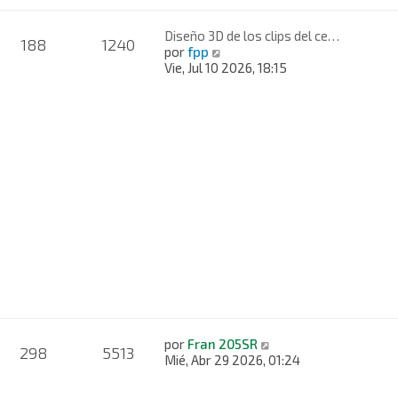
Diseño 3D de los clips del ce…
188
1240
V
por
fpp
e
Vie, Jul 10 2026, 18:15
r
ú
l
t
i
m
o
m
e
n
s
a
j
e
V
por
Fran 205SR
298
5513
e
Mié, Abr 29 2026, 01:24
r
ú