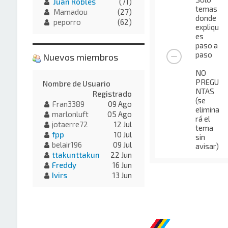
Juan Robles
(71)
temas
Mamadou
(27)
donde
peporro
(62)
expliqu
es
paso a
paso
Nuevos miembros
NO
PREGU
Nombre de Usuario
NTAS
Registrado
(se
Fran3389
09 Ago
elimina
marlonluft
05 Ago
rá el
jotaerre72
12 Jul
tema
fpp
10 Jul
sin
belair196
09 Jul
avisar)
ttakunttakun
22 Jun
Freddy
16 Jun
Ivirs
13 Jun