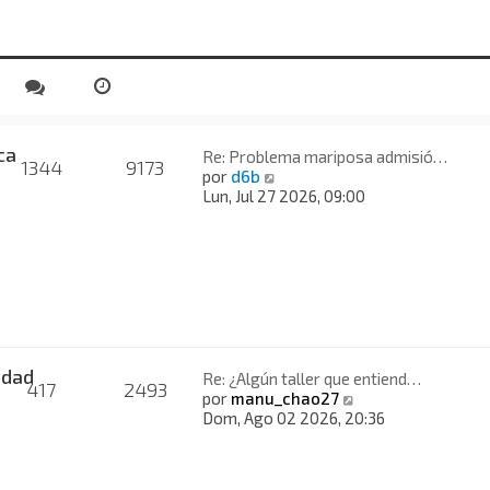
ca
Re: Problema mariposa admisió…
1344
9173
V
por
d6b
e
Lun, Jul 27 2026, 09:00
r
ú
l
t
i
m
o
m
e
idad
Re: ¿Algún taller que entiend…
417
2493
n
V
por
manu_chao27
s
e
Dom, Ago 02 2026, 20:36
a
r
j
ú
e
l