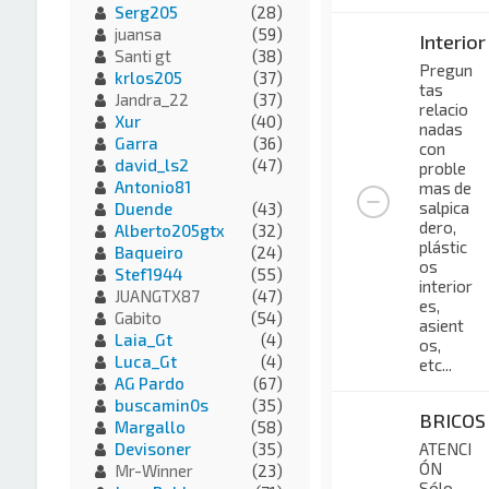
Serg205
(28)
juansa
(59)
Interior
Santi gt
(38)
Pregun
krlos205
(37)
tas
Jandra_22
(37)
relacio
Xur
(40)
nadas
Garra
(36)
con
david_ls2
(47)
proble
Antonio81
mas de
salpica
Duende
(43)
dero,
Alberto205gtx
(32)
plástic
Baqueiro
(24)
os
Stef1944
(55)
interior
JUANGTX87
(47)
es,
Gabito
(54)
asient
Laia_Gt
(4)
os,
Luca_Gt
(4)
etc...
AG Pardo
(67)
buscamin0s
(35)
BRICOS
Margallo
(58)
ATENCI
Devisoner
(35)
ÓN
Mr-Winner
(23)
Sólo