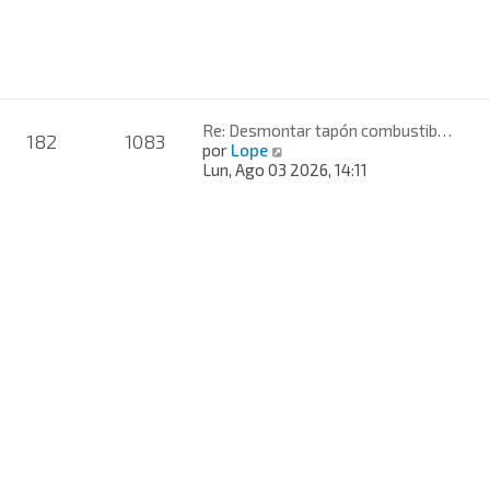
t
i
m
o
m
e
n
Re: Desmontar tapón combustib…
182
1083
s
V
por
Lope
a
e
Lun, Ago 03 2026, 14:11
j
r
e
ú
l
t
i
m
o
m
e
n
s
a
j
e