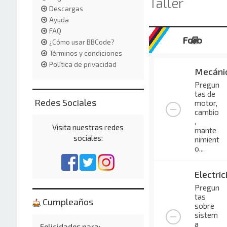
Taller
Descargas
Ayuda
FAQ
Foro
¿Cómo usar BBCode?
Términos y condiciones
Política de privacidad
Mecáni
Pregun
tas de
Redes Sociales
motor,
cambio
,
Visita nuestras redes
mante
sociales:
nimient
o...
Electric
Pregun
tas
Cumpleaños
sobre
sistem
a
Felicidades para: