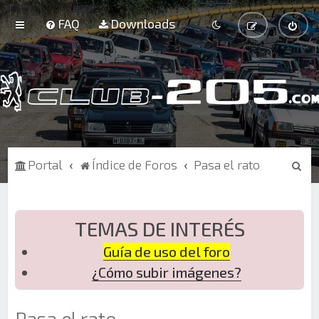
FAQ
Downloads
B
Portal
Índice de Foros
Pasa el rato
u
s
c
TEMAS DE INTERÉS
a
Guía de uso del foro
r
¿Cómo subir imágenes?
Pasa el rato