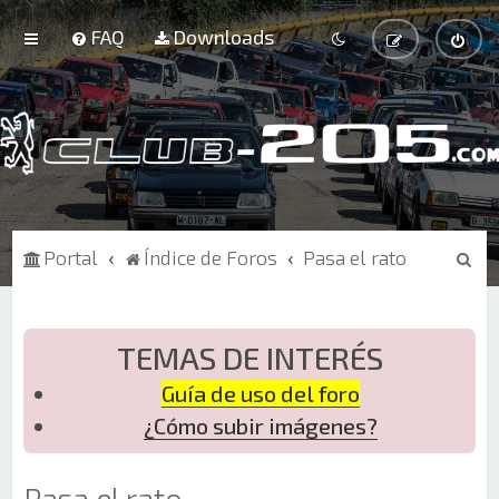
FAQ
Downloads
B
Portal
Índice de Foros
Pasa el rato
u
s
c
TEMAS DE INTERÉS
a
Guía de uso del foro
r
¿Cómo subir imágenes?
Pasa el rato