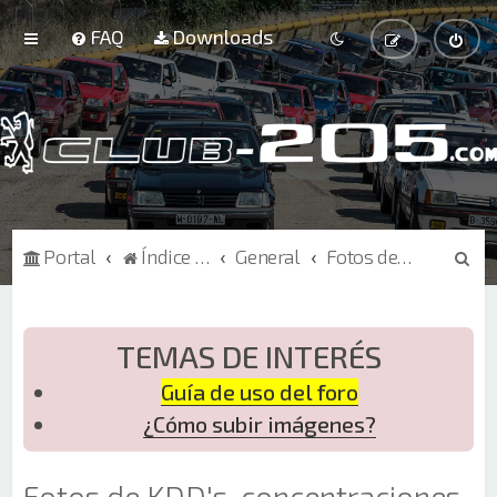
FAQ
Downloads
B
Portal
Índice de Foros
General
Fotos de KDD's, concentraciones, eventos
u
s
c
TEMAS DE INTERÉS
a
Guía de uso del foro
r
¿Cómo subir imágenes?
Fotos de KDD's, concentraciones,