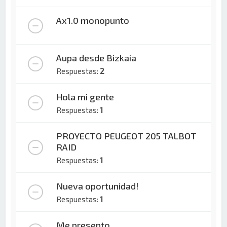
Ax1.0 monopunto
Aupa desde Bizkaia
Respuestas:
2
Hola mi gente
Respuestas:
1
PROYECTO PEUGEOT 205 TALBOT
RAID
Respuestas:
1
Nueva oportunidad!
Respuestas:
1
Me presento