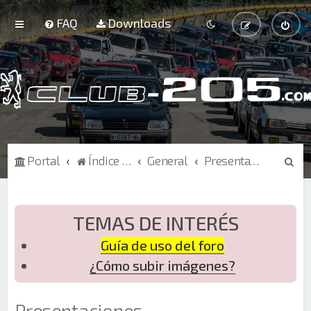
FAQ
Downloads
B
Portal
Índice de Foros
General
Presentaciones
u
s
c
TEMAS DE INTERÉS
a
Guía de uso del foro
r
¿Cómo subir imágenes?
Presentaciones