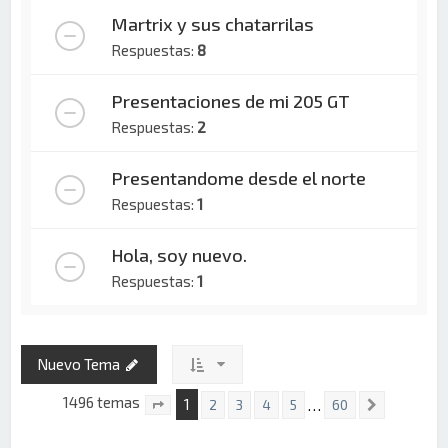
Martrix y sus chatarrilas
Respuestas:
8
Presentaciones de mi 205 GT
Respuestas:
2
Presentandome desde el norte
Respuestas:
1
Hola, soy nuevo.
Respuestas:
1
Nuevo Tema
1496 temas
1
…
2
3
4
5
60
Siguiente
Página
1
de
60