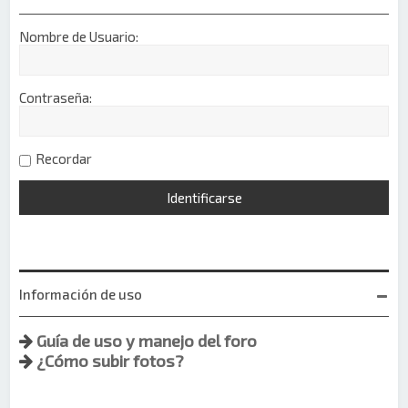
Nombre de Usuario:
Contraseña:
Recordar
Información de uso
Guía de uso y manejo del foro
¿Cómo subir fotos?