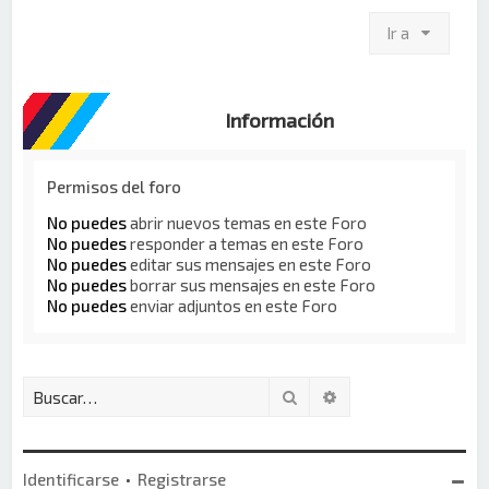
Ir a
Información
Permisos del foro
No puedes
abrir nuevos temas en este Foro
No puedes
responder a temas en este Foro
No puedes
editar sus mensajes en este Foro
No puedes
borrar sus mensajes en este Foro
No puedes
enviar adjuntos en este Foro
Buscar
Búsqueda avanzada
Identificarse
•
Registrarse