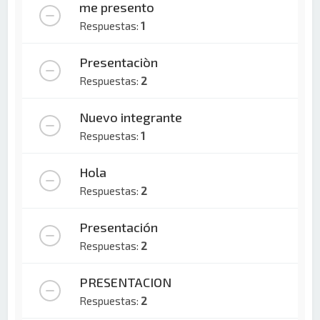
me presento
Respuestas:
1
Presentaciòn
Respuestas:
2
Nuevo integrante
Respuestas:
1
Hola
Respuestas:
2
Presentación
Respuestas:
2
PRESENTACION
Respuestas:
2