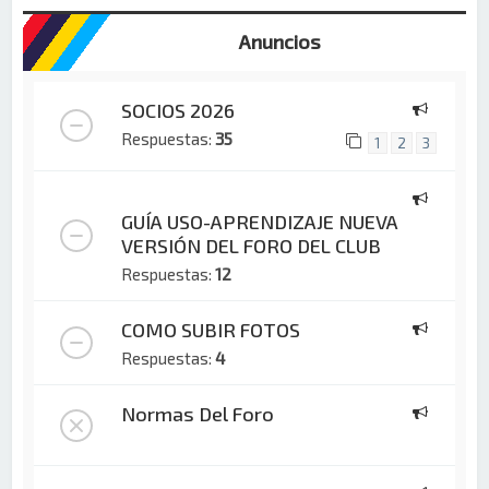
Anuncios
SOCIOS 2026
Respuestas:
35
1
2
3
GUÍA USO-APRENDIZAJE NUEVA
VERSIÓN DEL FORO DEL CLUB
Respuestas:
12
COMO SUBIR FOTOS
Respuestas:
4
Normas Del Foro