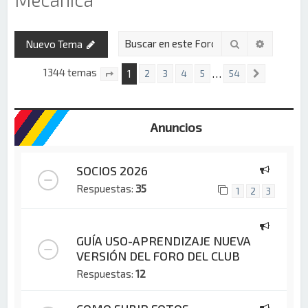
Buscar
Búsqued
Nuevo Tema
1344 temas
1
…
2
3
4
5
54
Siguiente
Página
1
de
54
Anuncios
SOCIOS 2026
Respuestas:
35
1
2
3
GUÍA USO-APRENDIZAJE NUEVA
VERSIÓN DEL FORO DEL CLUB
Respuestas:
12