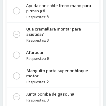
Ayuda con cable freno mano para
pinzas gti
Respuestas:
3
Que cremallera montar para
asistida?
Respuestas:
3
Aforador
Respuestas:
9
Manguito parte superior bloque
motor
Respuestas:
2
Junta bomba de gasolina
Respuestas:
3