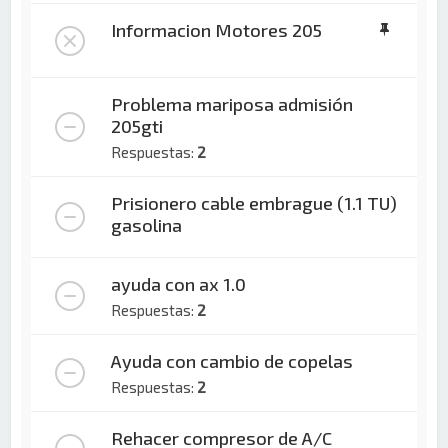
Informacion Motores 205
Problema mariposa admisión
205gti
Respuestas:
2
Prisionero cable embrague (1.1 TU)
gasolina
ayuda con ax 1.0
Respuestas:
2
Ayuda con cambio de copelas
Respuestas:
2
Rehacer compresor de A/C