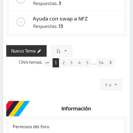
Respuestas:
3
Ayuda con swap a NFZ
Respuestas:
13
Nuevo Tema
1344 temas
1
…
2
3
4
5
54
Siguiente
Página
1
de
54
Ir a
Información
Permisos del foro