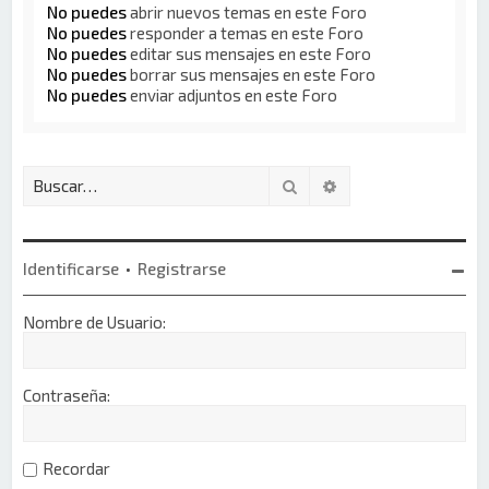
No puedes
abrir nuevos temas en este Foro
No puedes
responder a temas en este Foro
No puedes
editar sus mensajes en este Foro
No puedes
borrar sus mensajes en este Foro
No puedes
enviar adjuntos en este Foro
Buscar
Búsqueda avanzada
Identificarse
•
Registrarse
Nombre de Usuario:
Contraseña:
Recordar