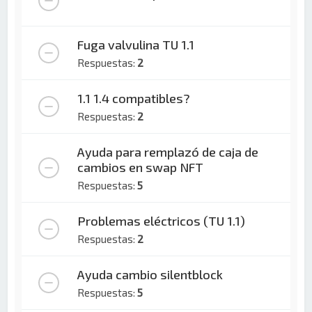
Fuga valvulina TU 1.1
Respuestas:
2
1.1 1.4 compatibles?
Respuestas:
2
Ayuda para remplazó de caja de
cambios en swap NFT
Respuestas:
5
Problemas eléctricos (TU 1.1)
Respuestas:
2
Ayuda cambio silentblock
Respuestas:
5