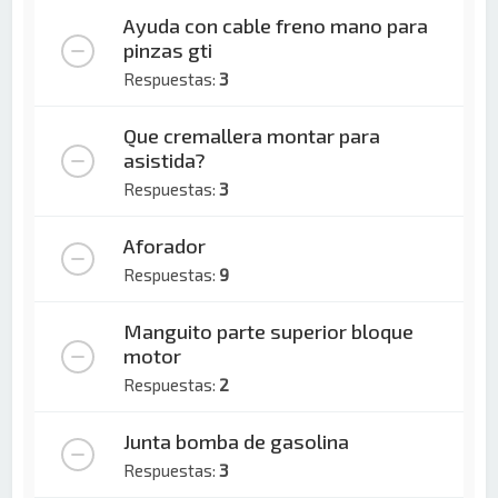
Ayuda con cable freno mano para
pinzas gti
Respuestas:
3
Que cremallera montar para
asistida?
Respuestas:
3
Aforador
Respuestas:
9
Manguito parte superior bloque
motor
Respuestas:
2
Junta bomba de gasolina
Respuestas:
3