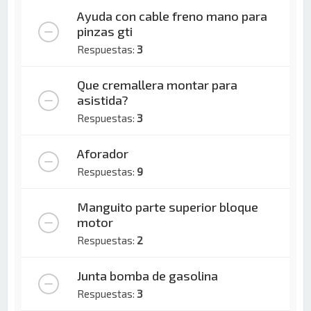
Ayuda con cable freno mano para
pinzas gti
Respuestas:
3
Que cremallera montar para
asistida?
Respuestas:
3
Aforador
Respuestas:
9
Manguito parte superior bloque
motor
Respuestas:
2
Junta bomba de gasolina
Respuestas:
3