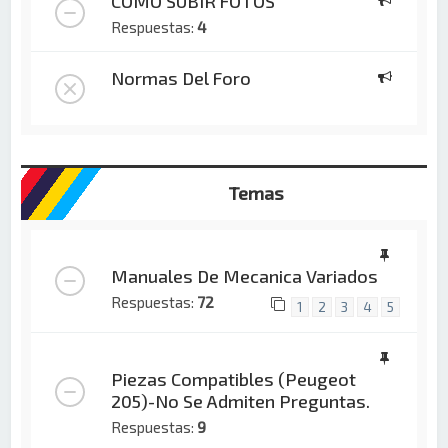
COMO SUBIR FOTOS
Respuestas:
4
Normas Del Foro
Temas
Manuales De Mecanica Variados
Respuestas:
72
1
2
3
4
5
Piezas Compatibles (Peugeot
205)-No Se Admiten Preguntas.
Respuestas:
9