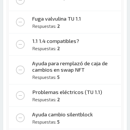
Fuga valvulina TU 1.1
Respuestas:
2
1.1 1.4 compatibles?
Respuestas:
2
Ayuda para remplazó de caja de
cambios en swap NFT
Respuestas:
5
Problemas eléctricos (TU 1.1)
Respuestas:
2
Ayuda cambio silentblock
Respuestas:
5