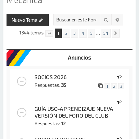
Buscar
Búsqued
Nuevo Tema
1344 temas
1
…
2
3
4
5
54
Siguiente
Página
1
de
54
Anuncios
SOCIOS 2026
Respuestas:
35
1
2
3
GUÍA USO-APRENDIZAJE NUEVA
VERSIÓN DEL FORO DEL CLUB
Respuestas:
12