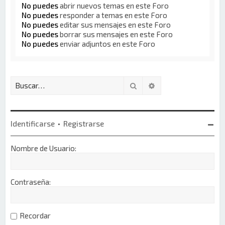
No puedes
abrir nuevos temas en este Foro
No puedes
responder a temas en este Foro
No puedes
editar sus mensajes en este Foro
No puedes
borrar sus mensajes en este Foro
No puedes
enviar adjuntos en este Foro
Buscar
Búsqueda avanzada
Identificarse
•
Registrarse
Nombre de Usuario:
Contraseña:
Recordar