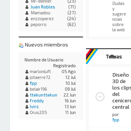
Mr-Winner
(23)
Dudas
Juan Robles
(71)
y
Mamadou
(27)
sugere
enzzoperez
(24)
ncias
sobre
peporro
(62)
la web
Nuevos miembros
Temas
Nombre de Usuario
Registrado
marlonluft
05 Ago
Diseño
jotaerre72
12 Jul
3D de
fpp
10 Jul
los clip
belair196
09 Jul
del
ttakunttakun
22 Jun
cenicer
Freddy
16 Jun
central
Ivirs
13 Jun
Orus205
11 Jun
por
fpp