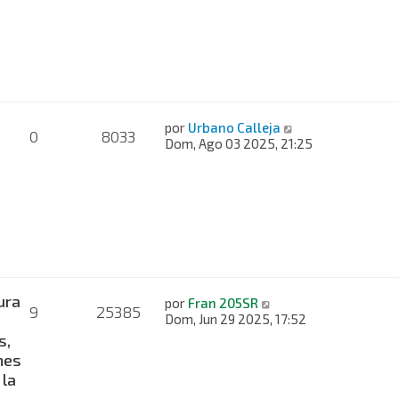
por
Urbano Calleja
0
8033
Dom, Ago 03 2025, 21:25
ura
por
Fran 205SR
9
25385
Dom, Jun 29 2025, 17:52
s,
nes
 la