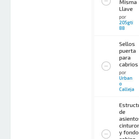
Misma
Llave
por
205gti
88
Sellos
puerta
para
cabrios
por
Urban
o
Calleja
Estruct
de
asiento
cinturo
y fondo
cabina