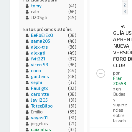
2
tomy
(41)
calo
(66)
3
JJ205gti
(45)
En los próximos 30 días
GUÍA US
BeRbErExO
(38)
APREND
sama205
(46)
NUEVA
alex-trs
(36)
VERSIÓ
alexgti
(49)
FORO D
fvit221
(37)
CLUB
vicen SR
(36)
coco
(44)
por
guillems
(48)
Fran
sephi
(37)
205SR
Raul gtx
(32)
» en
Dudas
carontte
(38)
y
Javii2O5
(31)
sugere
ToteeBilbo
(31)
ncias
Emilio
(35)
sobre
vayas01
(31)
la web
jorgeluis
(71)
caixinhas
(33)