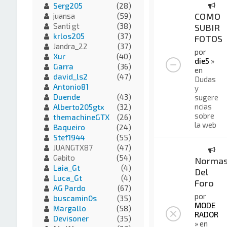
Serg205
(28)
COMO
juansa
(59)
Santi gt
(38)
SUBIR
krlos205
(37)
FOTOS
Jandra_22
(37)
por
Xur
(40)
die5
»
Garra
(36)
en
david_ls2
(47)
Dudas
Antonio81
y
Duende
(43)
sugere
ncias
Alberto205gtx
(32)
sobre
themachineGTX
(26)
la web
Baqueiro
(24)
Stef1944
(55)
JUANGTX87
(47)
Gabito
(54)
Norma
Laia_Gt
(4)
Del
Luca_Gt
(4)
Foro
AG Pardo
(67)
por
buscamin0s
(35)
MODE
Margallo
(58)
RADOR
Devisoner
(35)
» en