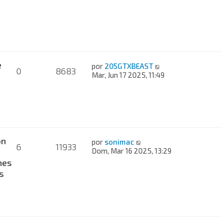
e
por
205GTXBEAST
0
8683
Mar, Jun 17 2025, 11:49
on
por
sonimac
6
11933
Dom, Mar 16 2025, 13:29
nes
s