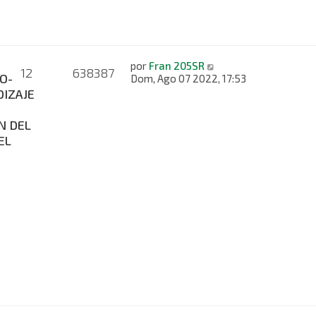
por
Fran 205SR
12
638387
O-
Dom, Ago 07 2022, 17:53
IZAJE
N DEL
EL