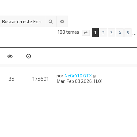
Buscar
Búsqueda avanzada
188 temas
1
…
2
3
4
5
Página
1
de
8
por
NeGrYt0 GTX
35
175691
Mar, Feb 03 2026, 11:01