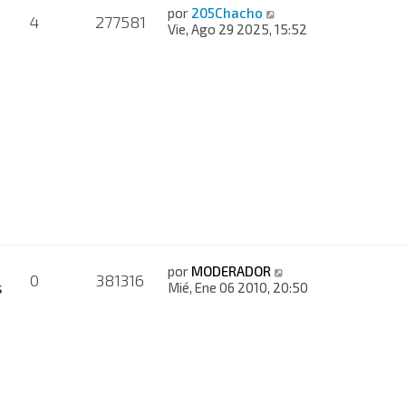
por
205Chacho
4
277581
Vie, Ago 29 2025, 15:52
por
MODERADOR
0
381316
s
Mié, Ene 06 2010, 20:50