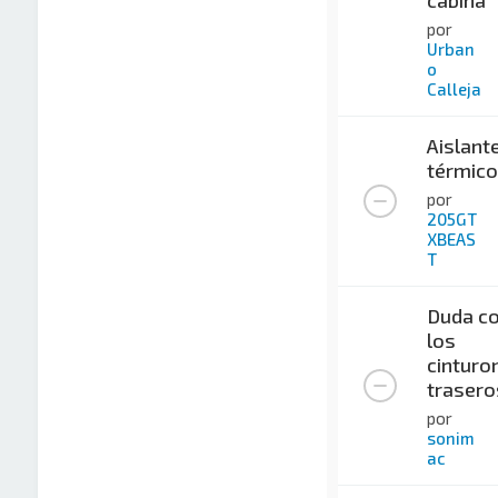
por
Urban
o
Calleja
Aislant
térmico
por
205GT
XBEAS
T
Duda c
los
cinturo
trasero
por
sonim
ac