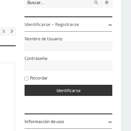
Buscar
Búsqueda 
Identificarse
•
Registrarse
8
Siguiente
Nombre de Usuario:
Contraseña:
Recordar
Información de uso