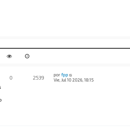
por
fpp
0
2539
Vie, Jul 10 2026, 18:15
s
o