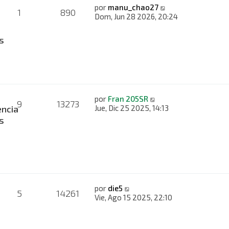
por
manu_chao27
1
890
Dom, Jun 28 2026, 20:24
s
por
Fran 205SR
9
13273
ncia
Jue, Dic 25 2025, 14:13
s
por
die5
5
14261
s
Vie, Ago 15 2025, 22:10