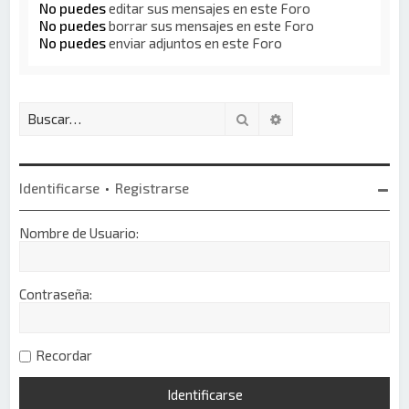
No puedes
editar sus mensajes en este Foro
No puedes
borrar sus mensajes en este Foro
No puedes
enviar adjuntos en este Foro
Buscar
Búsqueda avanzada
Identificarse
•
Registrarse
Nombre de Usuario:
Contraseña:
Recordar