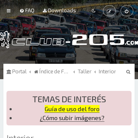
FAQ
Downloads
B
Portal
Índice de Foros
Taller
Interior
u
s
c
TEMAS DE INTERÉS
a
Guía de uso del foro
r
¿Cómo subir imágenes?
Interior