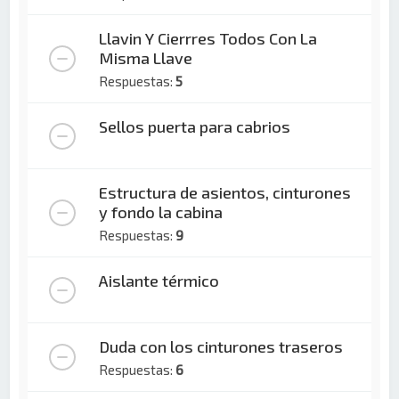
Llavin Y Cierrres Todos Con La
Misma Llave
Respuestas:
5
Sellos puerta para cabrios
Estructura de asientos, cinturones
y fondo la cabina
Respuestas:
9
Aislante térmico
Duda con los cinturones traseros
Respuestas:
6