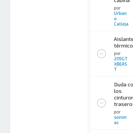
por
Urban
o
Calleja
Aislant
térmico
por
205GT
XBEAS
T
Duda c
los
cinturo
trasero
por
sonim
ac