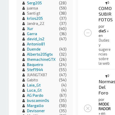
Serg205
(28)
COMO
juansa
(59)
Santi gt
(38)
SUBIR
krlos205
(37)
FOTOS
Jandra_22
(37)
por
Xur
(40)
die5
»
Garra
(36)
en
david_ls2
(47)
Dudas
Antonio81
y
Duende
(43)
sugere
ncias
Alberto205gtx
(32)
sobre
themachineGTX
(26)
la web
Baqueiro
(24)
Stef1944
(55)
JUANGTX87
(47)
Gabito
(54)
Norma
Laia_Gt
(4)
Del
Luca_Gt
(4)
Foro
AG Pardo
(67)
por
buscamin0s
(35)
MODE
Margallo
(58)
RADOR
Devisoner
(35)
» en