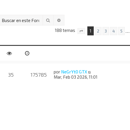
Buscar
Búsqueda avanzada
188 temas
1
…
2
3
4
5
Página
1
de
8
por
NeGrYt0 GTX
35
175785
Mar, Feb 03 2026, 11:01