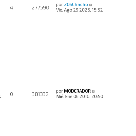
por
205Chacho
4
277590
Vie, Ago 29 2025, 15:52
por
MODERADOR
0
381332
s
Mié, Ene 06 2010, 20:50