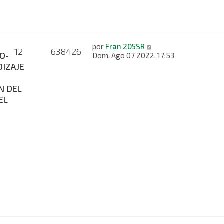
por
Fran 205SR
12
638426
O-
Dom, Ago 07 2022, 17:53
IZAJE
N DEL
EL