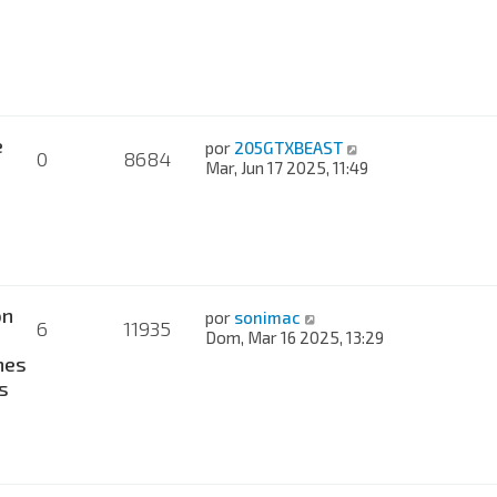
e
por
205GTXBEAST
0
8684
Mar, Jun 17 2025, 11:49
on
por
sonimac
6
11935
Dom, Mar 16 2025, 13:29
nes
s