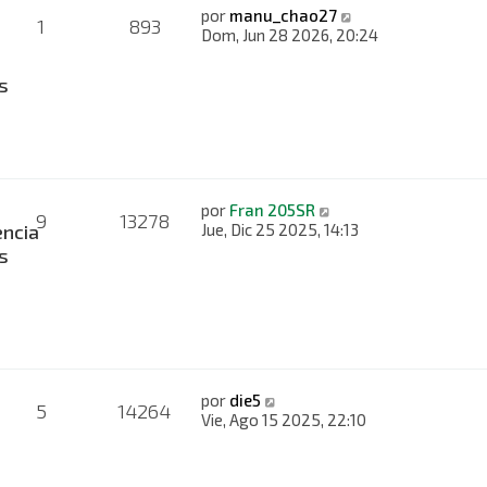
por
manu_chao27
1
893
Dom, Jun 28 2026, 20:24
s
por
Fran 205SR
9
13278
ncia
Jue, Dic 25 2025, 14:13
s
por
die5
5
14264
s
Vie, Ago 15 2025, 22:10