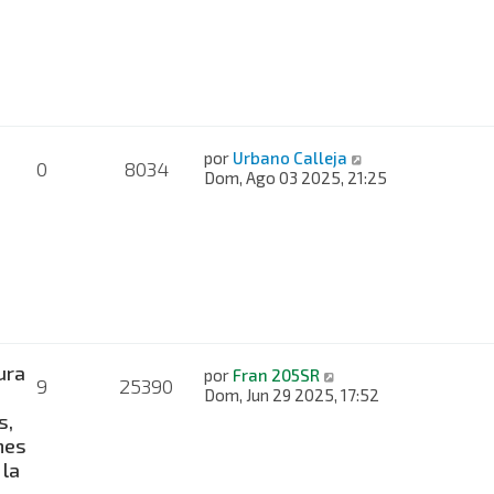
por
Urbano Calleja
0
8034
Dom, Ago 03 2025, 21:25
ura
por
Fran 205SR
9
25390
Dom, Jun 29 2025, 17:52
s,
nes
 la