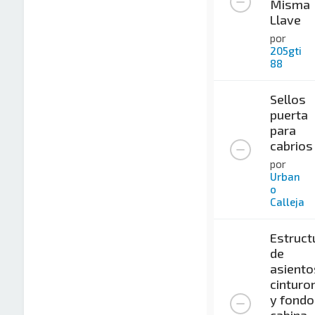
Misma
Llave
por
205gti
88
Sellos
puerta
para
cabrios
por
Urban
o
Calleja
Estruct
de
asiento
cinturo
y fondo
cabina