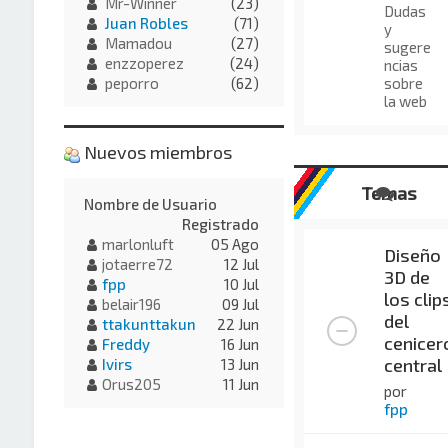
Mr-Winner
(23)
Dudas
Juan Robles
(71)
y
Mamadou
(27)
sugere
enzzoperez
(24)
ncias
sobre
peporro
(62)
la web
Nuevos miembros
Temas
Nombre de Usuario
Registrado
marlonluft
05 Ago
Diseño
jotaerre72
12 Jul
3D de
fpp
10 Jul
los clip
belair196
09 Jul
del
ttakunttakun
22 Jun
cenicer
Freddy
16 Jun
central
Ivirs
13 Jun
Orus205
11 Jun
por
fpp