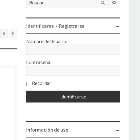
Buscar
Búsqueda 
Identificarse
•
Registrarse
8
Siguiente
Nombre de Usuario:
Contraseña:
Recordar
Información de uso