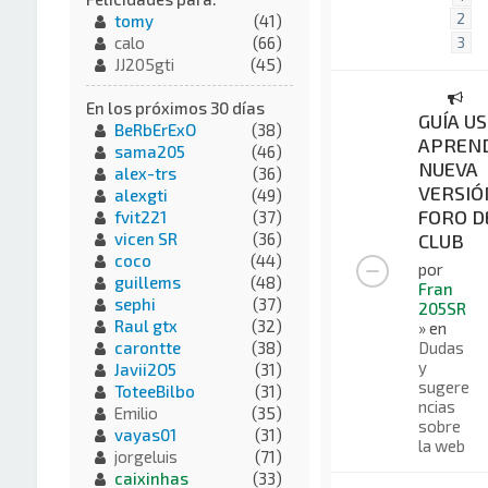
2
tomy
(41)
calo
(66)
3
JJ205gti
(45)
En los próximos 30 días
GUÍA US
BeRbErExO
(38)
APREND
sama205
(46)
NUEVA
alex-trs
(36)
VERSIÓ
alexgti
(49)
FORO D
fvit221
(37)
CLUB
vicen SR
(36)
coco
(44)
por
guillems
(48)
Fran
sephi
(37)
205SR
Raul gtx
(32)
» en
Dudas
carontte
(38)
y
Javii2O5
(31)
sugere
ToteeBilbo
(31)
ncias
Emilio
(35)
sobre
vayas01
(31)
la web
jorgeluis
(71)
caixinhas
(33)