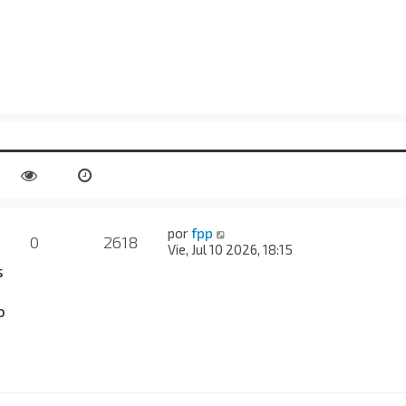
por
fpp
0
2618
Vie, Jul 10 2026, 18:15
s
o