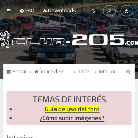
FAQ
Downloads
B
Portal
Índice de Foros
Taller
Interior
u
s
c
TEMAS DE INTERÉS
a
Guía de uso del foro
r
¿Cómo subir imágenes?
Interior