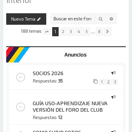
Buscar
Búsqued
Nuevo Tema
188 temas
1
…
2
3
4
5
8
Siguiente
Página
1
de
8
Anuncios
SOCIOS 2026
Respuestas:
35
1
2
3
GUÍA USO-APRENDIZAJE NUEVA
VERSIÓN DEL FORO DEL CLUB
Respuestas:
12