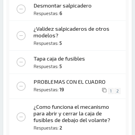
Desmontar salpicadero
Respuestas:
6
¿Validez salpicaderos de otros
modelos?
Respuestas:
5
Tapa caja de fusibles
Respuestas:
5
PROBLEMAS CON EL CUADRO
Respuestas:
19
1
2
¿Como funciona el mecanismo
para abrir y cerrar la caja de
fusibles de debajo del volante?
Respuestas:
2