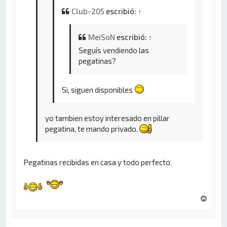
Club-205
escribió:
↑
MeiSoN
escribió:
↑
Seguís vendiendo las
pegatinas?
Si, siguen disponibles
yo tambien estoy interesado en pillar
pegatina, te mando privado.
Pegatinas recibidas en casa y todo perfecto.
A
r
r
i