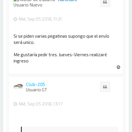
Citar
b
Usuario Nuevo
a
Mié, Sep 05 2018, 11:31
Si se piden varias pegatinas supongo que el envío
será unico.
Me gustaría pedir tres. Jueves-Viernes realizaré
ingreso
A
r
r
i
Club-205
Citar
b
Usuario GT
a
Mié, Sep 05 2018, 13:17