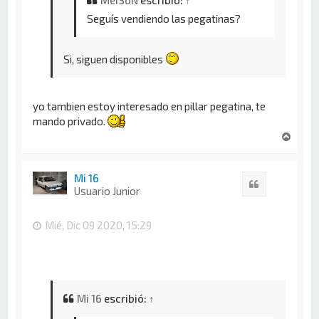
MeiSoN
escribió:
↑
Seguís vendiendo las pegatinas?
Si, siguen disponibles
yo tambien estoy interesado en pillar pegatina, te
mando privado.
A
r
r
i
Mi 16
Citar
b
Usuario Junior
a
Mié, Dic 09 2020, 15:29
Mi 16
escribió:
↑