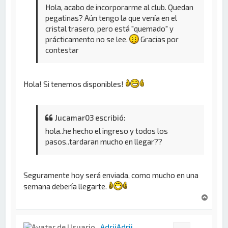
Hola, acabo de incorporarme al club. Quedan
pegatinas? Aún tengo la que venía en el
cristal trasero, pero está "quemado" y
prácticamento no se lee.
Gracias por
contestar
Hola! Si tenemos disponibles!
Jucamar03 escribió:
hola..he hecho el ingreso y todos los
pasos..tardaran mucho en llegar??
Seguramente hoy será enviada, como mucho en una
semana debería llegarte.
A
r
r
i
AdriiAdrii