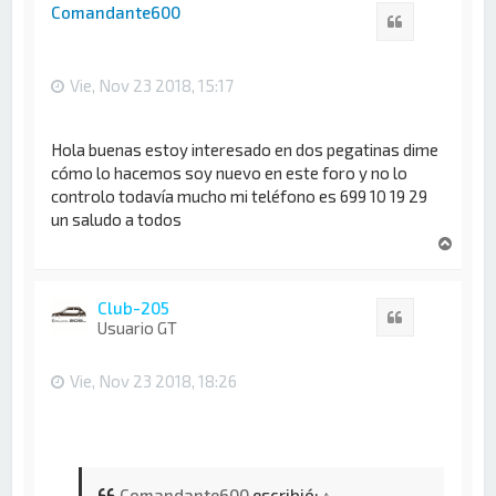
i
Comandante600
Citar
b
a
Vie, Nov 23 2018, 15:17
Hola buenas estoy interesado en dos pegatinas dime
cómo lo hacemos soy nuevo en este foro y no lo
controlo todavía mucho mi teléfono es 699 10 19 29
un saludo a todos
A
r
r
i
Club-205
Citar
b
Usuario GT
a
Vie, Nov 23 2018, 18:26
Comandante600
escribió:
↑