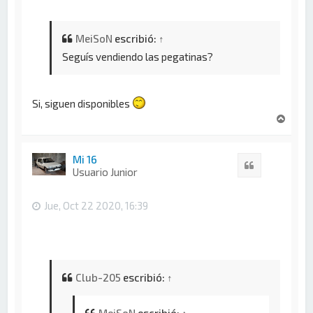
MeiSoN
escribió:
↑
Seguís vendiendo las pegatinas?
Si, siguen disponibles
A
r
r
i
Mi 16
Citar
b
Usuario Junior
a
Jue, Oct 22 2020, 16:39
Club-205
escribió:
↑