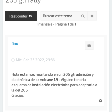
Buscar
Búsqueda 
Responder
1 mensaje • Página
1
de
1
finu
Citar
Mié, Feb 23 2022, 23:36
Hola estamos montando en un 205 gti admisión y
electrónica de zx volcane 1.9 i. Alguien tendría
esquema de instalación electrónica para adaptarla a
la del 205.
Gracias
A
r
r