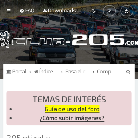
FAQ
Downloads
B
Portal
Índice de Foros
Pasa el rato
Competición
u
s
c
TEMAS DE INTERÉS
a
Guía de uso del foro
r
¿Cómo subir imágenes?
205 gti rally