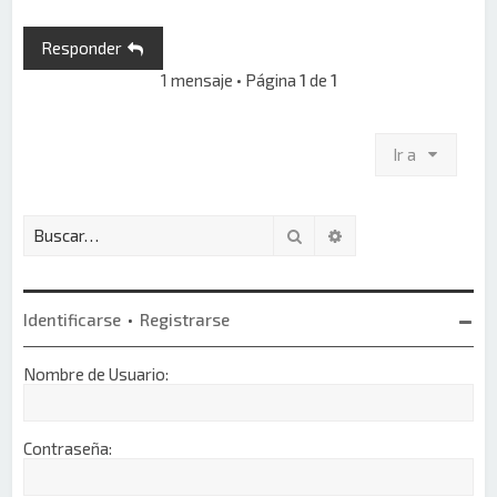
i
b
Responder
a
1 mensaje • Página
1
de
1
Ir a
Buscar
Búsqueda avanzada
Identificarse
•
Registrarse
Nombre de Usuario:
Contraseña: