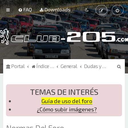
FAQ
Downloads
B
Portal
Índice de Foros
General
Dudas y sugerencias sobre la web
u
s
c
TEMAS DE INTERÉS
a
Guía de uso del foro
r
¿Cómo subir imágenes?
Normas Del Foro