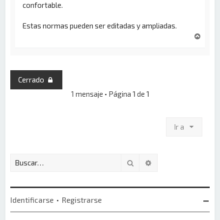
confortable.
Estas normas pueden ser editadas y ampliadas.
A
r
r
i
b
Cerrado
a
1 mensaje • Página
1
de
1
Ir a
Buscar
Búsqueda avanzada
Identificarse
•
Registrarse