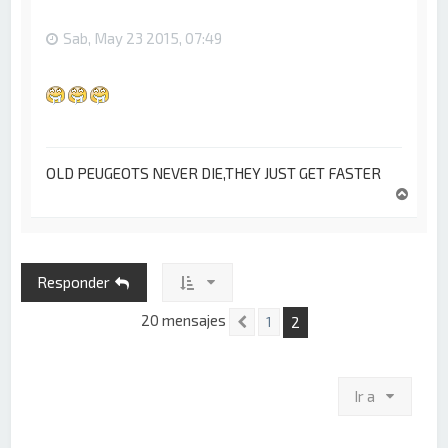
a
Sab, May 23 2015, 07:49
OLD PEUGEOTS NEVER DIE,THEY JUST GET FASTER
A
r
r
i
b
Responder
a
20 mensajes
2
1
Anterior
Ir a