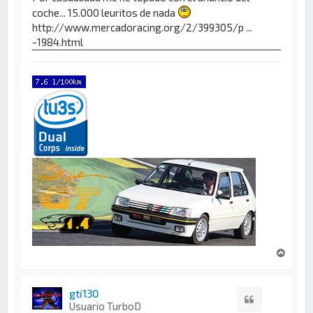
coche... 15.000 leuritos de nada
http://www.mercadoracing.org/2/399305/p ...
-1984.html
A
r
r
i
gti130
Citar
b
Usuario TurboD