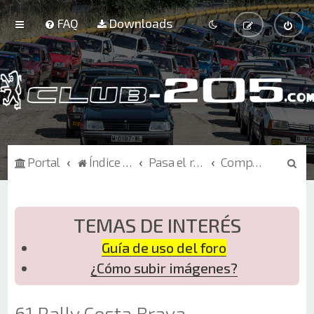
FAQ
Downloads
B
Portal
Índice de Foros
Pasa el rato
Competición
u
s
c
TEMAS DE INTERÉS
a
Guía de uso del foro
r
¿Cómo subir imágenes?
61 Rally Costa Brava