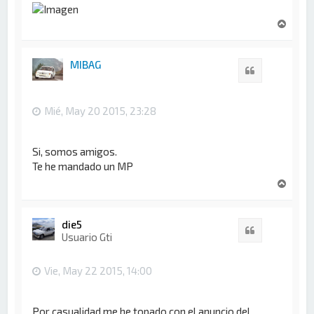
A
r
r
i
MIBAG
Citar
b
a
Mié, May 20 2015, 23:28
Si, somos amigos.
Te he mandado un MP
A
r
r
i
die5
Citar
b
Usuario Gti
a
Vie, May 22 2015, 14:00
Por casualidad me he topado con el anuncio del