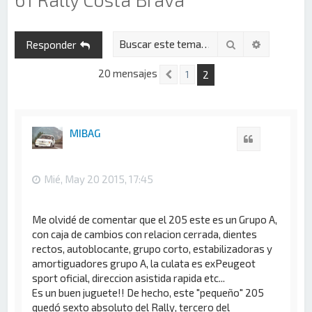
Buscar
Búsqueda 
Responder
20 mensajes
2
1
Anterior
MIBAG
Citar
Mié, May 20 2015, 17:45
Me olvidé de comentar que el 205 este es un Grupo A,
con caja de cambios con relacion cerrada, dientes
rectos, autoblocante, grupo corto, estabilizadoras y
amortiguadores grupo A, la culata es exPeugeot
sport oficial, direccion asistida rapida etc...
Es un buen juguete!! De hecho, este "pequeño" 205
quedó sexto absoluto del Rally, tercero del