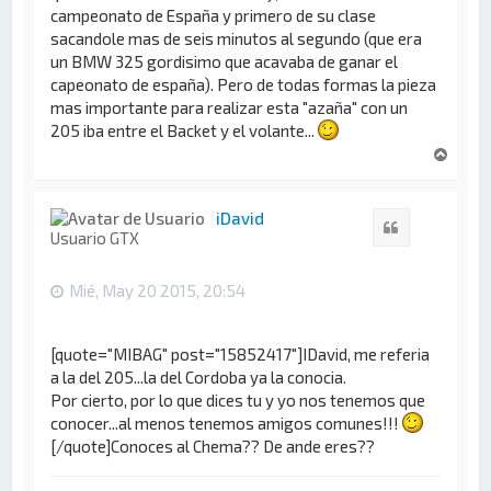
campeonato de España y primero de su clase
sacandole mas de seis minutos al segundo (que era
un BMW 325 gordisimo que acavaba de ganar el
capeonato de españa). Pero de todas formas la pieza
mas importante para realizar esta "azaña" con un
205 iba entre el Backet y el volante...
A
r
r
i
iDavid
Citar
b
Usuario GTX
a
Mié, May 20 2015, 20:54
[quote="MIBAG" post="15852417"]IDavid, me referia
a la del 205...la del Cordoba ya la conocia.
Por cierto, por lo que dices tu y yo nos tenemos que
conocer...al menos tenemos amigos comunes!!!
[/quote]Conoces al Chema?? De ande eres??