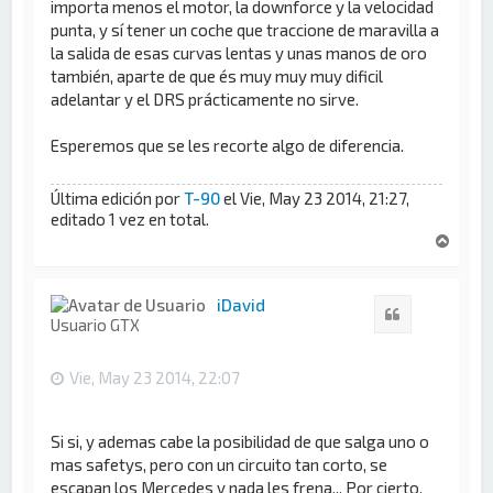
importa menos el motor, la downforce y la velocidad
punta, y sí tener un coche que traccione de maravilla a
la salida de esas curvas lentas y unas manos de oro
también, aparte de que és muy muy muy dificil
adelantar y el DRS prácticamente no sirve.
Esperemos que se les recorte algo de diferencia.
Última edición por
T-90
el Vie, May 23 2014, 21:27,
editado 1 vez en total.
A
r
r
i
iDavid
Citar
b
Usuario GTX
a
Vie, May 23 2014, 22:07
Si si, y ademas cabe la posibilidad de que salga uno o
mas safetys, pero con un circuito tan corto, se
escapan los Mercedes y nada les frena... Por cierto,