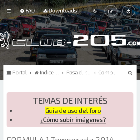
FAQ
Downloads
B
Portal
Índice de Foros
Pasa el rato
Competición
u
s
c
TEMAS DE INTERÉS
a
Guía de uso del foro
r
¿Cómo subir imágenes?
FORMULA 1 Temporada 2014