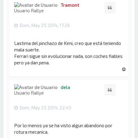
i
Tramont
Citar
b
Usuario Rallye
a
Dom, May 25 2014, 17:26
Lastima del pinchazo de Kimi, creo que está teniendo
mala suerte.
Ferrari sigue sin evolucionar nada, son coches fiables
pero ya dan pena.
A
r
r
i
dela
Citar
b
Usuario Rallye
a
Dom, May 25 2014, 22:45
Por lo menos ya se ha visto algun abandono por
rotura mecanica.