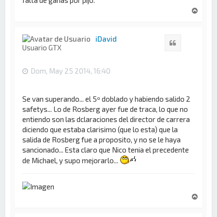
A
r
r
i
iDavid
Citar
b
Usuario GTX
a
Dom, May 25 2014, 16:40
Se van superando... el 5º doblado y habiendo salido 2
safetys... Lo de Rosberg ayer fue de traca, lo que no
entiendo son las dclaraciones del director de carrera
diciendo que estaba clarisimo (que lo esta) que la
salida de Rosberg fue a proposito, y no se le haya
sancionado... Esta claro que Nico tenia el precedente
de Michael, y supo mejorarlo...
A
r
r