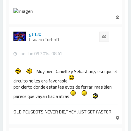
A
r
r
i
gti130
Citar
b
Usuario TurboD
a
Lun, Jun 09 2014, 08:41
Muy bien Danielle y Sebastian,y eso que el
circuito no les era favorable
por cierto donde estan las evos de ferrari,mas bien
parece que vayan hacia atras
OLD PEUGEOTS NEVER DIE,THEY JUST GET FASTER
A
r
r