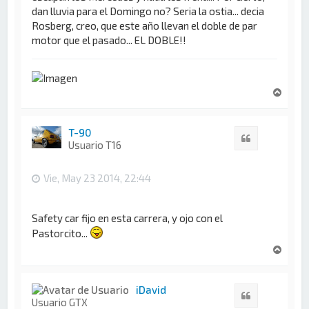
dan lluvia para el Domingo no? Seria la ostia... decia
Rosberg, creo, que este año llevan el doble de par
motor que el pasado... EL DOBLE!!
A
r
r
i
T-90
Citar
b
Usuario T16
a
Vie, May 23 2014, 22:44
Safety car fijo en esta carrera, y ojo con el
Pastorcito...
A
r
r
i
iDavid
Citar
b
Usuario GTX