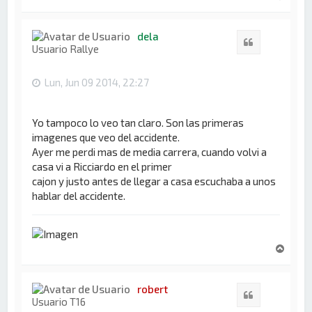
r
r
i
dela
Citar
b
Usuario Rallye
a
Lun, Jun 09 2014, 22:27
Yo tampoco lo veo tan claro. Son las primeras
imagenes que veo del accidente.
Ayer me perdi mas de media carrera, cuando volvi a
casa vi a Ricciardo en el primer
cajon y justo antes de llegar a casa escuchaba a unos
hablar del accidente.
A
r
r
i
robert
Citar
b
Usuario T16
a