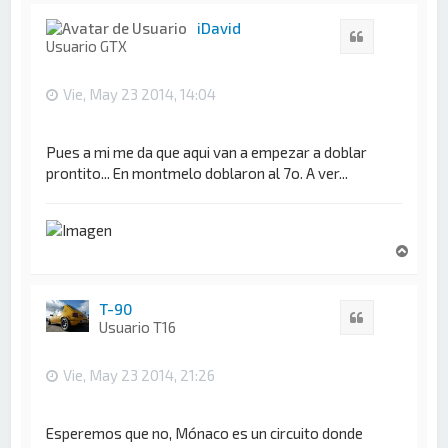
r
i
iDavid
Citar
b
Usuario GTX
a
Vie, May 23 2014, 14:04
Pues a mi me da que aqui van a empezar a doblar
prontito... En montmelo doblaron al 7o. A ver...
A
r
r
i
T-90
Citar
b
Usuario T16
a
Vie, May 23 2014, 21:26
Esperemos que no, Mónaco es un circuito donde