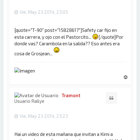
a
Vie, May 23 2014, 23:05
[quote="T-90" post="15828617"]Safety car fijo en
esta carrera, y ojo con el Pastorcito...
[/quote]Por
donde vas? Carambola en la salida?? Eso antes era
cosa de Grosjean...
A
r
r
i
Tramont
Citar
b
Usuario Rallye
a
Vie, May 23 2014, 23:23
Hai un video de esta mañana que invitan a Kimi a