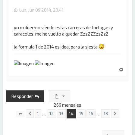
Lun, Jun 09 2014, 23:41
yo m duermo viendo estas carreras de tortugas y
caracoles, me he vuelto a quedar ZzzZZZzzZzZ
la formula 1 de 2014 es ideal para la siesta
A
r
r
i
b
Responder
a
266 mensajes
14
…
…
1
12
13
15
16
18
Anterior
Siguien
Página
14
de
18