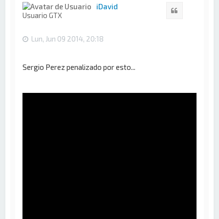
i
iDavid
Citar
b
Usuario GTX
a
Lun, Jun 09 2014, 20:18
Sergio Perez penalizado por esto...