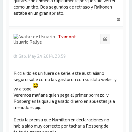
quitarse de enmedio rapidamente porque sale Vettel
como un tiro. Dos segundos de retraso y Raikonen
estaba en un gran aprieto.
A
r
r
i
Tramont
Citar
b
Usuario Rallye
a
Sab, May 24 2014, 23:59
Ricciardo es un fuera de serie, este australiano
seguro sabe como las gastaron con su idolo weber y
va a tope
Veremos mañana quien pega el primer porrazo, y
Rosberg en la quali a ganado dinero en apuestas jaja
menudo el pijo.
Decia la prensa que Hamilton en declaraciones no
habia sido muy correcto por tachar a Rosberg de
falta de ganas por pijo.