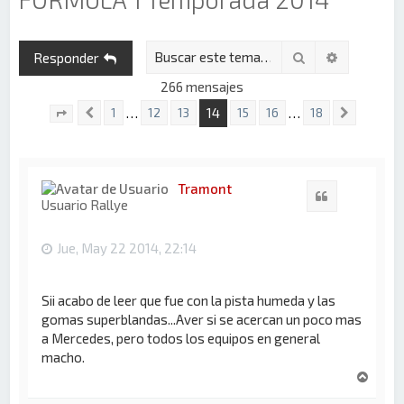
Buscar
Búsqueda 
Responder
266 mensajes
14
…
…
1
12
13
15
16
18
Anterior
Siguien
Página
14
de
18
Tramont
Citar
Usuario Rallye
Jue, May 22 2014, 22:14
Sii acabo de leer que fue con la pista humeda y las
gomas superblandas...Aver si se acercan un poco mas
a Mercedes, pero todos los equipos en general
macho.
A
r