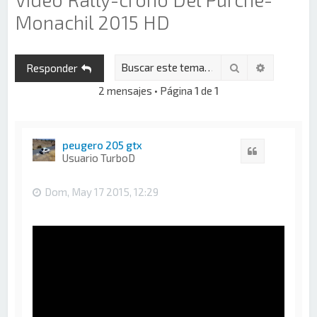
Monachil 2015 HD
Buscar
Búsqueda 
Responder
2 mensajes • Página
1
de
1
peugero 205 gtx
Citar
Usuario TurboD
Dom, May 17 2015, 12:29