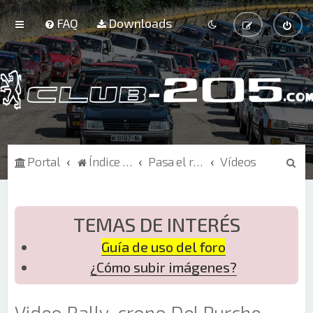
FAQ
Downloads
B
Portal
Índice de Foros
Pasa el rato
Vídeos
u
s
c
TEMAS DE INTERÉS
a
Guía de uso del foro
r
¿Cómo subir imágenes?
Video Rally-crono Del Purche-