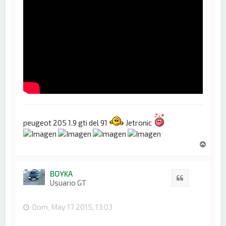
peugeot 205 1.9 gti del 91
Jetronic
A
r
r
i
BOYKA
Citar
b
Usuario GT
a
Dom, May 17 2015, 13:03