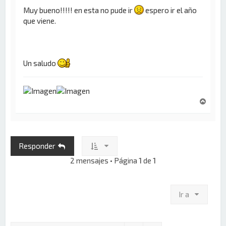
Muy bueno!!!!! en esta no pude ir
espero ir el año
que viene.
Un saludo
A
r
r
i
b
Responder
a
2 mensajes • Página
1
de
1
Ir a