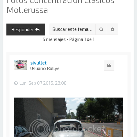
Mollerussa
Buscar
Búsqueda 
Responder
5 mensajes • Página
1
de
1
sivullet
Citar
Usuario Rallye
Lun, Sep 07 2015, 23:08