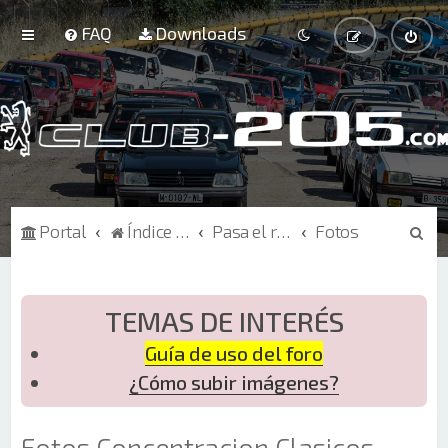
FAQ
Downloads
B
Portal
Índice de Foros
Pasa el rato
Fotos
u
s
c
TEMAS DE INTERÉS
a
Guía de uso del foro
r
¿Cómo subir imágenes?
Fotos Concentracion Clasicos