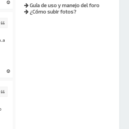
A
Guía de uso y manejo del foro
r
¿Cómo subir fotos?
r
i
Citar
b
a
..a
A
r
r
i
Citar
b
a
o