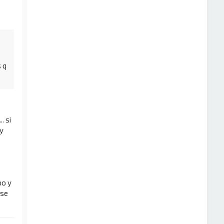
 q
. si
y
po y
 se