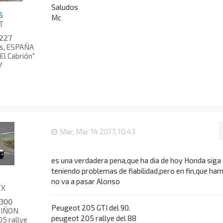
Saludos
5
Mc
T
227
as, ESPAÑA
"El Cabrión"
Mar, Mar 14 2017, 10:43
es una verdadera pena,que ha dia de hoy Honda siga
teniendo problemas de fiabilidad,pero en fin,que ha
no va a pasar Alonso
TX
300
Peugeot 205 GTI del 90.
IÑON
peugeot 205 rallye del 88
05 rallye