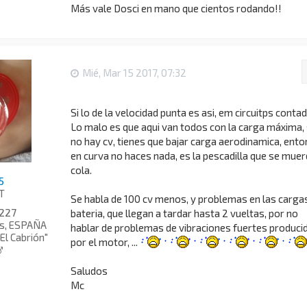
Más vale Dosci en mano que cientos rodando!!
Mié, Mar 15 2017, 07:32
Si lo de la velocidad punta es asi, em circuitps conta
Lo malo es que aqui van todos con la carga máxima, 
no hay cv, tienes que bajar carga aerodinamica, ent
en curva no haces nada, es la pescadilla que se muer
cola.
5
T
Se habla de 100 cv menos, y problemas en las carga
227
bateria, que llegan a tardar hasta 2 vueltas, por no
as, ESPAÑA
hablar de problemas de vibraciones fuertes produci
"El Cabrión"
por el motor, ...
Saludos
Mc