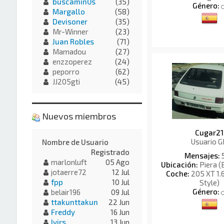
buscamin0s
(35)
Género:
Margallo
(58)
Devisoner
(35)
Mr-Winner
(23)
Juan Robles
(71)
Mamadou
(27)
enzzoperez
(24)
peporro
(62)
JJ205gti
(45)
Nuevos miembros
Cugar21
Usuario G
Nombre de Usuario
Registrado
Mensajes:
marlonluft
05 Ago
Ubicación:
Piera (
jotaerre72
12 Jul
Coche:
205 XT 1.6
fpp
10 Jul
Style)
Género:
belair196
09 Jul
ttakunttakun
22 Jun
Freddy
16 Jun
Ivirs
13 Jun