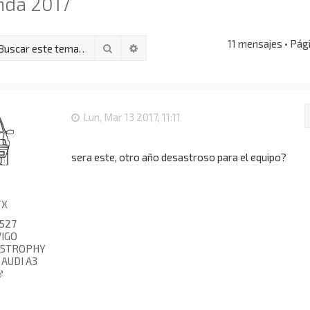
nda 2017
11 mensajes • Pág
Buscar
Búsqueda avanzada
Lun, Mar 13 2017, 11:11
sera este, otro año desastroso para el equipo?
TX
527
IGO
05TROPHY
 AUDI A3