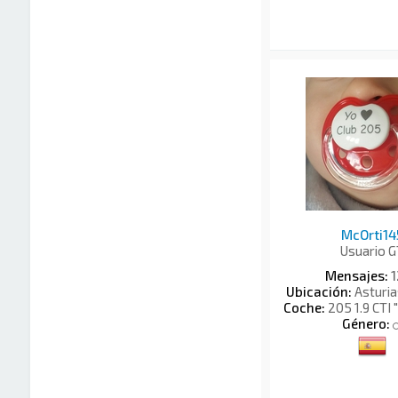
McOrti14
Usuario G
Mensajes:
1
Ubicación:
Asturi
Coche:
205 1.9 CTI 
Género: