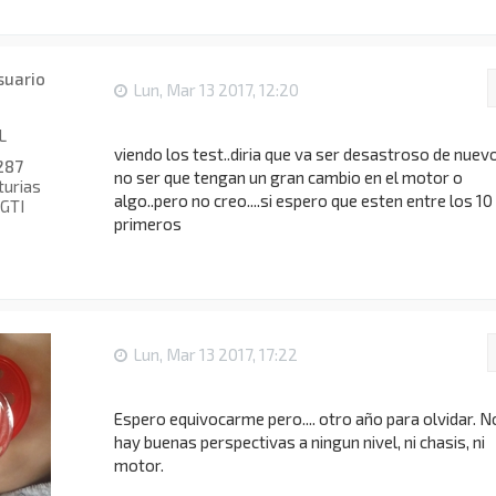
Lun, Mar 13 2017, 12:20
L
viendo los test..diria que va ser desastroso de nuevo
287
no ser que tengan un gran cambio en el motor o
turias
algo..pero no creo....si espero que esten entre los 10
GTI
primeros
Lun, Mar 13 2017, 17:22
Espero equivocarme pero.... otro año para olvidar. N
hay buenas perspectivas a ningun nivel, ni chasis, ni
motor.