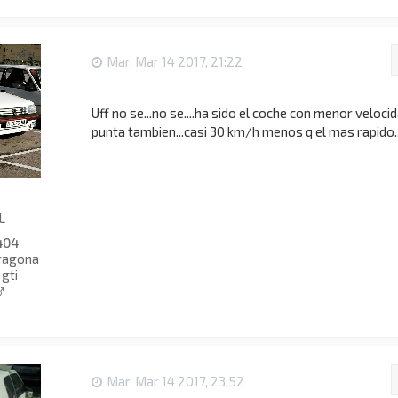
Mar, Mar 14 2017, 21:22
Uff no se...no se....ha sido el coche con menor veloci
punta tambien...casi 30 km/h menos q el mas rapido..
L
404
ragona
gti
Mar, Mar 14 2017, 23:52