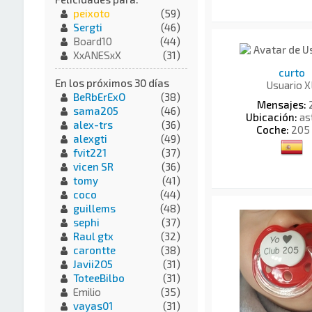
peixoto
(59)
Sergti
(46)
Board10
(44)
XxANESxX
(31)
curto
En los próximos 30 días
Usuario X
BeRbErExO
(38)
Mensajes:
sama205
(46)
Ubicación:
as
alex-trs
(36)
Coche:
205 
alexgti
(49)
fvit221
(37)
vicen SR
(36)
tomy
(41)
coco
(44)
guillems
(48)
sephi
(37)
Raul gtx
(32)
carontte
(38)
Javii2O5
(31)
ToteeBilbo
(31)
Emilio
(35)
vayas01
(31)