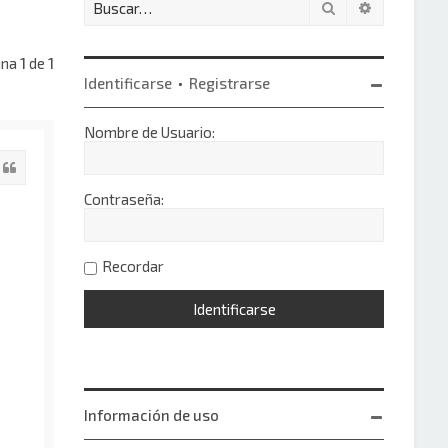
Buscar
Búsqueda 
ina
1
de
1
Identificarse
•
Registrarse
Nombre de Usuario:
Citar
Contraseña:
Recordar
Información de uso