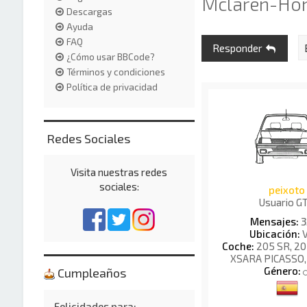
Mclaren-Ho
Descargas
Ayuda
FAQ
Responder
¿Cómo usar BBCode?
Términos y condiciones
Política de privacidad
Redes Sociales
Visita nuestras redes
sociales:
peixoto
Usuario G
Mensajes:
3
Ubicación:
V
Coche:
205 SR, 2
XSARA PICASSO,
Género:
Cumpleaños
Felicidades para: