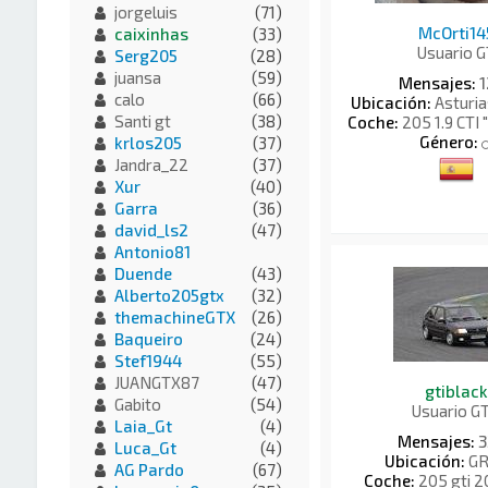
jorgeluis
(71)
McOrti14
caixinhas
(33)
Usuario G
Serg205
(28)
juansa
(59)
Mensajes:
1
calo
(66)
Ubicación:
Asturi
Santi gt
(38)
Coche:
205 1.9 CTI 
Género:
krlos205
(37)
Jandra_22
(37)
Xur
(40)
Garra
(36)
david_ls2
(47)
Antonio81
Duende
(43)
Alberto205gtx
(32)
themachineGTX
(26)
Baqueiro
(24)
Stef1944
(55)
JUANGTX87
(47)
gtiblack
Gabito
(54)
Usuario G
Laia_Gt
(4)
Mensajes:
3
Luca_Gt
(4)
Ubicación:
GR
AG Pardo
(67)
Coche:
205 gti 2