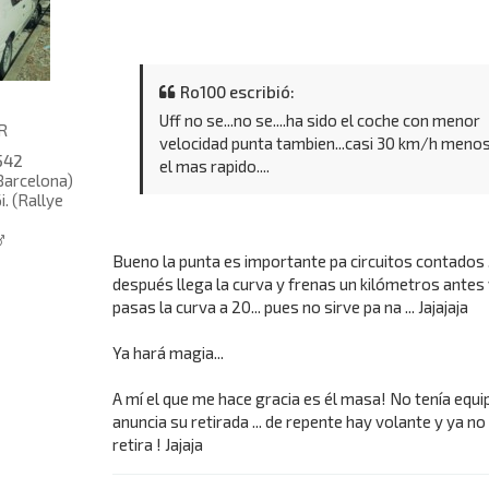
Ro100 escribió:
Uff no se...no se....ha sido el coche con menor
R
velocidad punta tambien...casi 30 km/h menos
542
el mas rapido....
Barcelona)
i. (Rallye
Bueno la punta es importante pa circuitos contados ..
después llega la curva y frenas un kilómetros antes 
pasas la curva a 20... pues no sirve pa na ... Jajajaja
Ya hará magia...
A mí el que me hace gracia es él masa! No tenía equi
anuncia su retirada ... de repente hay volante y ya no
retira ! Jajaja