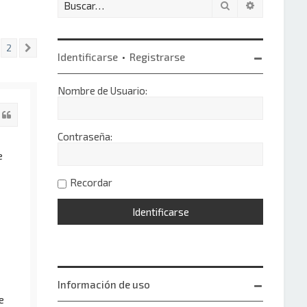
Buscar
Búsqueda 
2
Siguiente
Identificarse
•
Registrarse
Nombre de Usuario:
Citar
Contraseña:
e
Recordar
Información de uso
e