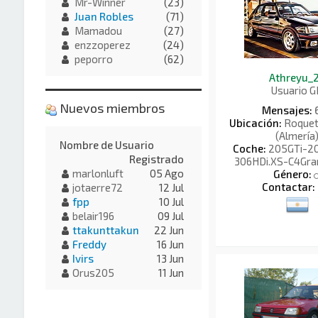
Mr-Winner
(23)
Juan Robles
(71)
Mamadou
(27)
enzzoperez
(24)
peporro
(62)
Athreyu_
Usuario G
Nuevos miembros
Mensajes:
Ubicación:
Roquet
(Almería
Nombre de Usuario
Coche:
205GTi-20
Registrado
306HDi.XS-C4Gra
marlonluft
05 Ago
Género:
Contactar:
jotaerre72
12 Jul
fpp
10 Jul
belair196
09 Jul
ttakunttakun
22 Jun
Freddy
16 Jun
Ivirs
13 Jun
Orus205
11 Jun