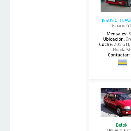
JESUS GTI LA
Usuario G
Mensajes:
3
Ubicación:
Gr
Coche:
205 GTI, 
Honda S
Contactar:
Beloki
Usuario Tu