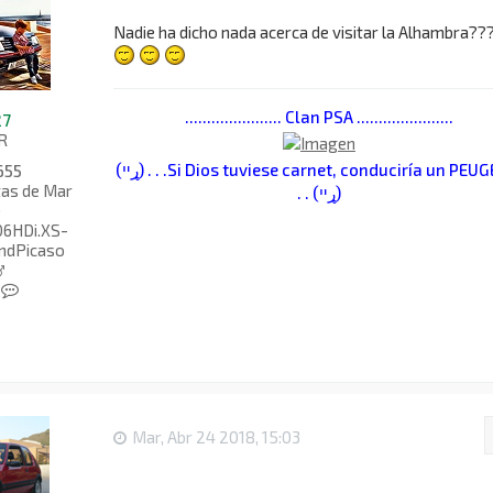
Nadie ha dicho nada acerca de visitar la Alhambra??
...................... Clan PSA ......................
27
R
(ړײ) . . .Si Dios tuviese carnet, conduciría un PEUGEOT.
655
as de Mar
. . (ړײ)
)
6HDi.XS-
ndPicaso
C
o
n
t
a
c
t
a
Mar, Abr 24 2018, 15:03
r
A
t