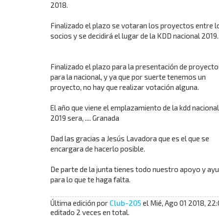
2018.
t
a
c
Finalizado el plazo se votaran los proyectos entre l
t
socios y se decidirá el lugar de la KDD nacional 2019.
a
r
C
Finalizado el plazo para la presentación de proyecto
l
para la nacional, y ya que por suerte tenemos un
u
b
proyecto, no hay que realizar votación alguna.
-
2
El año que viene el emplazamiento de la kdd nacional
0
2019 sera, .... Granada
5
Dad las gracias a Jesús Lavadora que es el que se
encargara de hacerlo posible.
De parte de la junta tienes todo nuestro apoyo y ay
para lo que te haga falta.
Última edición por
Club-205
el Mié, Ago 01 2018, 22:
editado 2 veces en total.