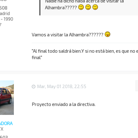
Nadie ha dicho nada acerca de visitar la
T
Alhambra?????
508
I
drid
L
 - 1990
A
V
A
Vamos a visitar la Alhambra??????
D
O
R
"Al final todo saldrá bien.Y si no está bien, es que no 
A
final"
Mar, May 01 2018, 22:55
Proyecto enviado a la directiva.
VADORA
TX
603