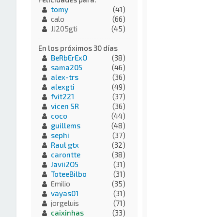
tomy
(41)
calo
(66)
JJ205gti
(45)
En los próximos 30 días
BeRbErExO
(38)
sama205
(46)
alex-trs
(36)
alexgti
(49)
fvit221
(37)
vicen SR
(36)
coco
(44)
guillems
(48)
sephi
(37)
Raul gtx
(32)
carontte
(38)
Javii2O5
(31)
ToteeBilbo
(31)
Emilio
(35)
vayas01
(31)
jorgeluis
(71)
caixinhas
(33)