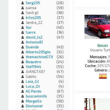
Serg205
(28)
juansa
(59)
Santi gt
(38)
krlos205
(37)
Jandra_22
(37)
Xur
(40)
Garra
(36)
david_ls2
(47)
Antonio81
Beloki
Duende
(43)
Usuario Tu
Alberto205gtx
(32)
Mensajes:
1
themachineGTX
(26)
Ubicación:
Ma
Baqueiro
(24)
Coche:
205 GTi
Stef1944
(55)
Género:
JUANGTX87
(47)
Gabito
(54)
Laia_Gt
(4)
Luca_Gt
(4)
AG Pardo
(67)
buscamin0s
(35)
Margallo
(58)
Devisoner
(35)