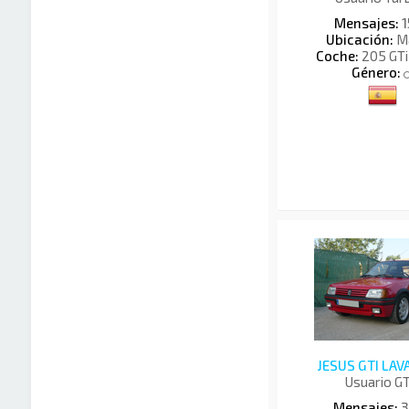
Mensajes:
1
Ubicación:
Ma
Coche:
205 GTi
Género:
JESUS GTI LA
Usuario G
Mensajes:
3