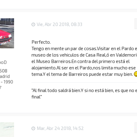
Vie, Abr 20 2018, 08:33
Perfecto.
Tengo en mente un par de cosas.Visitar en el Pardo e
museo de los vehiculos de Casa Real,ó en Valdemori
el Museo Barreiros.En contra del primero está el
rboD
alojamiento.Al ser en el Pardo,nos limita mucho ese
508
tema.Y el tema de Barreiros puede estar muy bien.
drid
 - 1990
"Al final todo saldrá bien.Y si no está bien, es que no 
final"
Mar, Abr 24 2018, 14:52