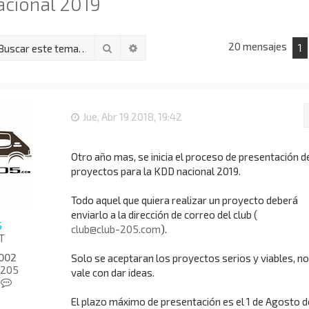
acional 2019
20 mensajes
Buscar
Búsqueda avanzada
1
Jue, Abr 19 2018, 19:42
Otro año mas, se inicia el proceso de presentación d
proyectos para la KDD nacional 2019.
Todo aquel que quiera realizar un proyecto deberá
enviarlo a la dirección de correo del club (
5
club@club-205.com
).
T
002
Solo se aceptaran los proyectos serios y viables, no
-205
vale con dar ideas.
C
o
El plazo máximo de presentación es el 1 de Agosto d
n