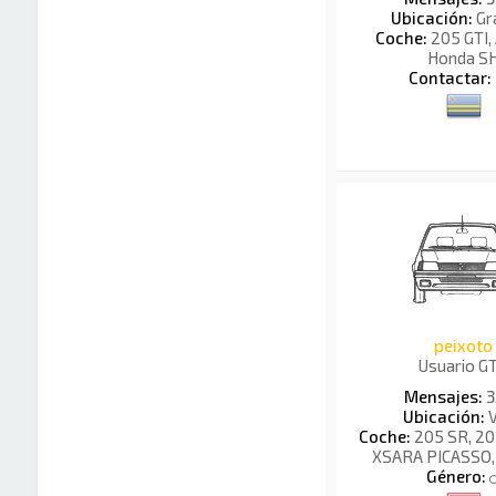
Ubicación:
Gr
Coche:
205 GTI, 
Honda S
Contactar:
peixoto
Usuario G
Mensajes:
3
Ubicación:
V
Coche:
205 SR, 2
XSARA PICASSO,
Género: