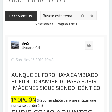
Buscar
Búsqueda 
Responder
5 mensajes • Página
1
de
1
die5
Citar
Usuario Gti
Sab, Nov 16 2019, 19:48
AUNQUE EL FORO HAYA CAMBIADO
EL FUNCIONAMIENTO PARA SUBIR
IMÁGENES SIGUE SIENDO IDÉNTICO
1ª OPCIÓN
(Recomendable para garantizar que
nunca se perderán)