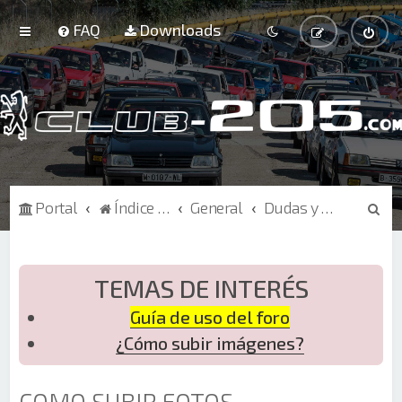
FAQ
Downloads
B
Portal
Índice de Foros
General
Dudas y sugerencias sobre la web
u
s
c
TEMAS DE INTERÉS
a
Guía de uso del foro
r
¿Cómo subir imágenes?
COMO SUBIR FOTOS