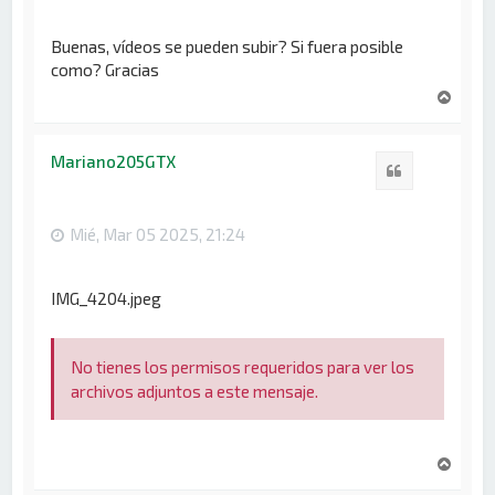
Buenas, vídeos se pueden subir? Si fuera posible
como? Gracias
A
r
r
i
Mariano205GTX
Citar
b
a
Mié, Mar 05 2025, 21:24
IMG_4204.jpeg
No tienes los permisos requeridos para ver los
archivos adjuntos a este mensaje.
A
r