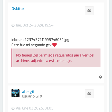
r
i
Oskitar
Citar
b
a
Jue, Oct 24 2024, 19:54
inbound2237457211998746034.jpg
Este fue mi segundo gtx
No tienes los permisos requeridos para ver los
archivos adjuntos a este mensaje.
A
r
r
i
alexgti
Citar
b
Usuario GTX
a
Vie, Ene 03 2025, 01:05