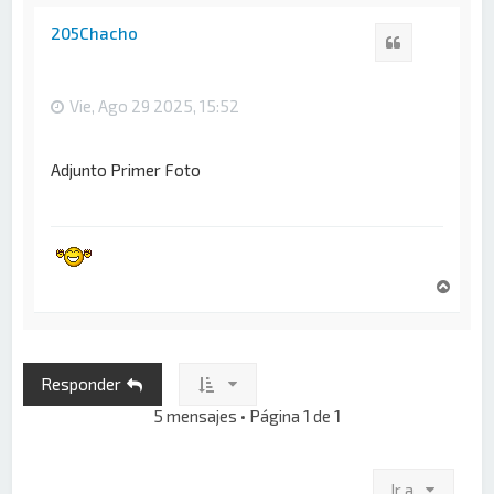
r
i
205Chacho
Citar
b
a
Vie, Ago 29 2025, 15:52
Adjunto Primer Foto
A
r
r
i
b
Responder
a
5 mensajes • Página
1
de
1
Ir a