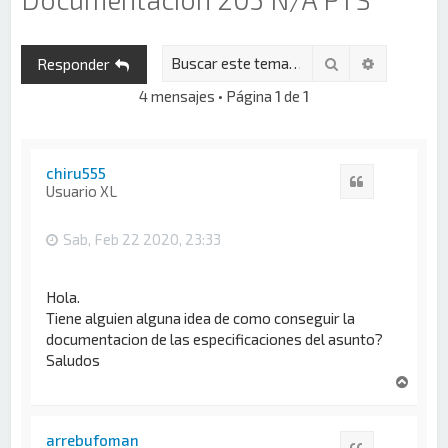
Buscar
Búsqueda 
Responder
4 mensajes • Página
1
de
1
chiru555
Citar
Usuario XL
Sab, Feb 22 2020, 23:33
Hola.
Tiene alguien alguna idea de como conseguir la
documentacion de las especificaciones del asunto?
Saludos
A
r
r
i
arrebufoman
Citar