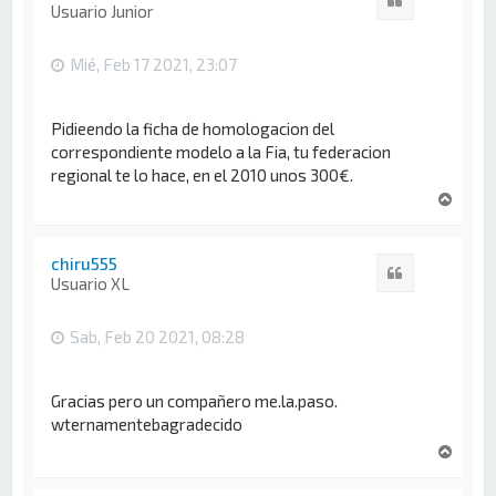
b
Usuario Junior
a
Mié, Feb 17 2021, 23:07
Pidieendo la ficha de homologacion del
correspondiente modelo a la Fia, tu federacion
regional te lo hace, en el 2010 unos 300€.
A
r
r
i
chiru555
Citar
b
Usuario XL
a
Sab, Feb 20 2021, 08:28
Gracias pero un compañero me.la.paso.
wternamentebagradecido
A
r
r