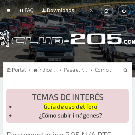
FAQ
Downloads
B
Portal
Índice de Foros
Pasa el rato
Competición
u
s
c
TEMAS DE INTERÉS
a
Guía de uso del foro
r
¿Cómo subir imágenes?
Documentacion 205 N/A PTS