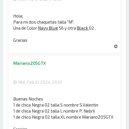
Hola;
Para mi dos chaquetas talla "M".
Una de Color
Navy Blue
56 y otra
Black
02 .
Gracias
A
r
r
i
Mariano205GTX
b
a
Mié, Feb 21 2024, 20:01
Buenas Noches
1 de chica Negra 02 talla S nombre S.Valentin
1 de chica Negra 02 talla L nombre P. Nebril
1 de chico Negra 02 talla XL nombre Mariano205GTX
Gracias