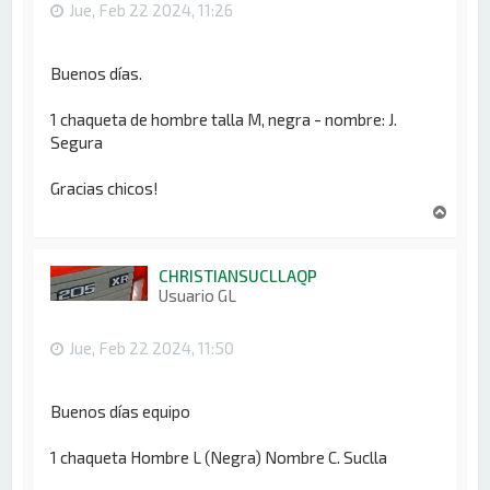
Jue, Feb 22 2024, 11:26
Buenos días.
1 chaqueta de hombre talla M, negra - nombre: J.
Segura
Gracias chicos!
A
r
r
i
CHRISTIANSUCLLAQP
b
Usuario GL
a
Jue, Feb 22 2024, 11:50
Buenos días equipo
1 chaqueta Hombre L (Negra) Nombre C. Suclla