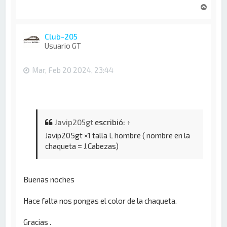
A
r
r
i
Club-205
b
Usuario GT
a
Mar, Feb 20 2024, 23:44
Javip205gt
escribió:
↑
Javip205gt ×1 talla L hombre ( nombre en la
chaqueta = J.Cabezas)
Buenas noches
Hace falta nos pongas el color de la chaqueta.
Gracias .