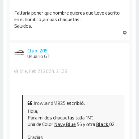
Faltaría poner que nombre quieres que lleve escrito
en el hombro ,ambas chaquetas .
Saludos.
A
r
r
i
Club-205
b
Usuario GT
a
Mié, Feb 21 2024, 21:28
JrowlandM925
escribió:
↑
Hola;
Para mi dos chaquetas talla "M".
Una de Color
Navy Blue
56 y otra
Black
02 .
Gracias