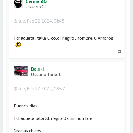
German82
b
Usuario GL
a
Jue, Feb 22 2024, 01:45
1 chaqueta , talla L, color negro , nombre: G.Ambrós
A
r
r
i
Beloki
b
Usuario TurboD
a
Jue, Feb 22 2024, 08:42
Buenos días.
1 chaqueta talla XL negra 02 Sin nombre
Gracias chicos