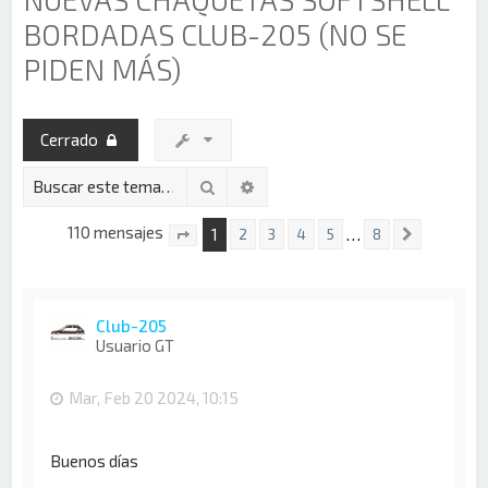
BORDADAS CLUB-205 (NO SE
PIDEN MÁS)
Cerrado
Buscar
Búsqueda avanzada
110 mensajes
1
…
2
3
4
5
8
Siguiente
Página
1
de
8
Club-205
Usuario GT
Mar, Feb 20 2024, 10:15
Buenos días