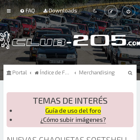
FAQ
Downloads
B
Portal
Índice de Foros
Merchandising
u
s
c
TEMAS DE INTERÉS
a
Guía de uso del foro
r
¿Cómo subir imágenes?
NUEVAS CHAQUETAS SOFTSHELL