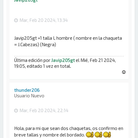
b
a
Mar, Feb 20 2024, 13:34
Javip205gt ×1 talla L hombre ( nombre en la chaqueta
= J.Cabezas) (Negra)
Última edición por
Javip205gt
el Mié, Feb 21 2024,
19:05, editado 1 vez en total.
A
r
r
i
thunder206
b
Usuario Nuevo
a
Mar, Feb 20 2024, 22:14
Hola, para mi que sean dos chaquetas, os confirmo en
breve tallas y nombre del bordado.