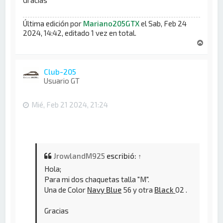
Última edición por
Mariano205GTX
el Sab, Feb 24
2024, 14:42, editado 1 vez en total.
A
r
r
i
Club-205
b
Usuario GT
a
Mié, Feb 21 2024, 21:24
JrowlandM925
escribió:
↑
Hola;
Para mi dos chaquetas talla "M".
Una de Color
Navy Blue
56 y otra
Black
02 .
Gracias