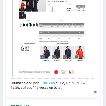
Última edición por
Club-205
el Jue, Jun 20 2024,
15:56, editado 149 veces en total.
A
r
r
i
Javip205gt