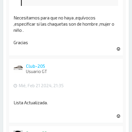
Necesitamos para que no haya ,equívocos
,especificar si las chaquetas son de hombre ,mujer o
niño .
Gracias
A
r
r
i
Club-205
b
Usuario GT
a
Mié, Feb 21 2024, 21:35
Lista Actualizada.
A
r
r
i