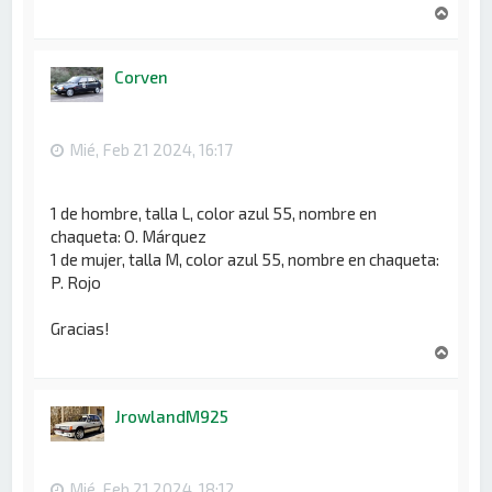
A
r
r
i
Corven
b
a
Mié, Feb 21 2024, 16:17
1 de hombre, talla L, color azul 55, nombre en
chaqueta: O. Márquez
1 de mujer, talla M, color azul 55, nombre en chaqueta:
P. Rojo
Gracias!
A
r
r
i
JrowlandM925
b
a
Mié, Feb 21 2024, 18:12