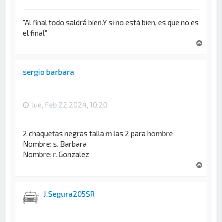
"Al final todo saldrá bien.Y si no está bien, es que no es
el final"
A
r
r
i
sergio barbara
b
a
Jue, Feb 22 2024, 10:20
2 chaquetas negras talla m las 2 para hombre
Nombre: s. Barbara
Nombre: r. Gonzalez
A
r
r
i
J.Segura205SR
b
a