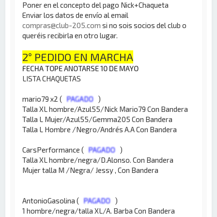
Poner en el concepto del pago Nick+Chaqueta
Enviar los datos de envío al email
compras@club-205.com
si no sois socios del club o
queréis recibirla en otro lugar.
2° PEDIDO EN MARCHA
FECHA TOPE ANOTARSE 10 DE MAYO
LISTA CHAQUETAS
mario79 x2 (
PAGADO
)
Talla XL hombre/Azul55/Nick Mario79 Con Bandera
Talla L Mujer/Azul55/Gemma205 Con Bandera
Talla L Hombre /Negro/Andrés A.A Con Bandera
CarsPerformance (
PAGADO
)
Talla XL hombre/negra/D.Alonso. Con Bandera
Mujer talla M /Negra/ Jessy , Con Bandera
AntonioGasolina (
PAGADO
)
1 hombre/negra/talla XL/A. Barba Con Bandera