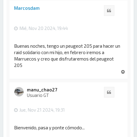
Marcosdam
Citar
Mié, Nov 20 2024, 19:44
Buenas noches, tengo un peugeot 205 para hacer un
raid solidario con mi hijo, en febrero iremos a
Marruecos y creo que disfrutaremos del peugeot
205
A
r
r
i
manu_chao27
Citar
b
Usuario GT
a
Jue, Nov 21 2024, 19:31
Bienvenido, pasa y ponte cómodo...