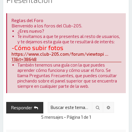
Reglas del Foro
Bienvenido a los foros del Club-205.
¿Eres nuevo?
Te invitamos a que te presentes al resto de usuarios,
y te dejamos esta guía que te resultará de interés:
-Cómo subir fotos
https://www.club-205.com/forum/viewtopi ...
13&t=38648
También tenemos una guía con la que puedes
aprender cómo funciona y cómo usar el foro. Se
llama Preguntas Frecuentes, que puedes consultar
pinchando sobre el panel superior que se encuentra
siempre en cualquier parte de la web.
Buscar
Búsqueda 
Responder
5 mensajes • Página
1
de
1