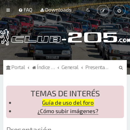
FAQ
Downloads
B
Portal
Índice de Foros
General
Presentaciones
u
s
c
TEMAS DE INTERÉS
a
Guía de uso del foro
r
¿Cómo subir imágenes?
Presentación