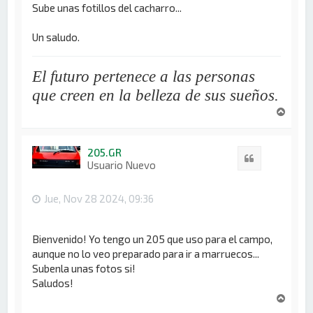
Sube unas fotillos del cacharro...
Un saludo.
El futuro pertenece a las personas
que creen en la belleza de sus sueños.
A
r
r
i
205.GR
Citar
b
Usuario Nuevo
a
Jue, Nov 28 2024, 09:36
Bienvenido! Yo tengo un 205 que uso para el campo,
aunque no lo veo preparado para ir a marruecos...
Subenla unas fotos si!
Saludos!
A
r