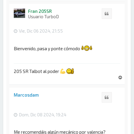
r
i
Fran 205SR
Citar
b
Usuario TurboD
a
Vie, Dic 06 2024, 21:55
Bienvenido, pasa y ponte cómodo
205 SR Talbot al poder
A
r
r
i
Marcosdam
Citar
b
a
Dom, Dic 08 2024, 19:24
Me recomendáis algún mecánico por valencia?