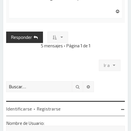
A
r
r
i
b
Responder
a
5 mensajes • Página
1
de
1
Ir a
Buscar
Búsqueda avanzada
Identificarse
•
Registrarse
Nombre de Usuario: