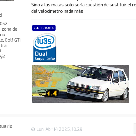
Sino a las malas solo sería cuestión de sustituir el re
del velocímetro nada más
ti
052
a zona de
ria
, Golf GTi,
tra
C
o
n
t
a
c
t
a
r
d
i
e
5
Lun, Abr 14 2025, 10:29