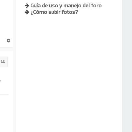
Guía de uso y manejo del foro
¿Cómo subir fotos?
A
r
r
i
Citar
b
a
,