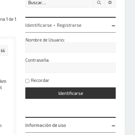
Buscar
Búsqueda 
ina
1
de
1
Identificarse
•
Registrarse
Nombre de Usuario:
Citar
Contraseña:
Recordar
a km
l
Información de uso
n