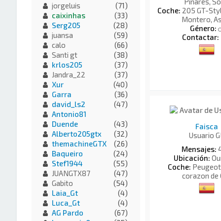
Pinares, So
jorgeluis
(71)
Coche:
205 GT-Style
caixinhas
(33)
Montero, As
Serg205
(28)
Género:
juansa
(59)
Contactar:
calo
(66)
Santi gt
(38)
krlos205
(37)
Jandra_22
(37)
Xur
(40)
Garra
(36)
david_ls2
(47)
Antonio81
Duende
(43)
Faisca
Alberto205gtx
(32)
Usuario G
themachineGTX
(26)
Mensajes:
Baqueiro
(24)
Ubicación:
Ou
Stef1944
(55)
Coche:
Peugeot 
JUANGTX87
(47)
corazon de 
Gabito
(54)
Laia_Gt
(4)
Luca_Gt
(4)
AG Pardo
(67)