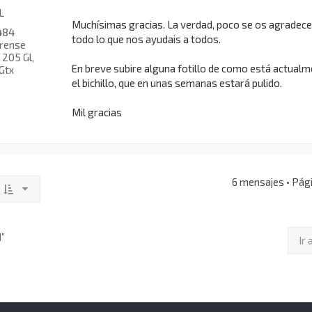
L
Muchísimas gracias. La verdad, poco se os agradece
484
todo lo que nos ayudais a todos.
rense
205 Gl,
En breve subire alguna fotillo de como está actual
Gtx
el bichillo, que en unas semanas estará pulido.
Mil gracias
6 mensajes • Pág
d”
Ir 