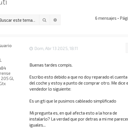
ti
6 mensajes • Pág
Buscar
Búsqueda avanzada
Dom, Abr 13 2025, 18:11
L
Buenas tardes compis.
484
rense
Escribo esto debido a que no doy reparado el cuent
205 Gl,
del coche y estoy a punto de comprar otro. Me dice e
Gtx
vendedor lo siguiente:
Es un gti que le pusimos cableado simplificado
Mi pregunta es, en qué afecta esto a la hora de
instalarlo? La verdad que por detras a mi me parece
iguales...