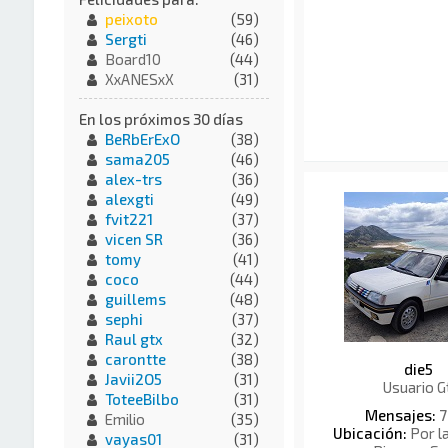
peixoto
(59)
Sergti
(46)
Board10
(44)
XxANESxX
(31)
En los próximos 30 días
BeRbErExO
(38)
sama205
(46)
alex-trs
(36)
alexgti
(49)
fvit221
(37)
vicen SR
(36)
tomy
(41)
coco
(44)
guillems
(48)
sephi
(37)
Raul gtx
(32)
carontte
(38)
die5
Javii2O5
(31)
Usuario G
ToteeBilbo
(31)
Mensajes:
7
Emilio
(35)
Ubicación:
Por l
vayas01
(31)