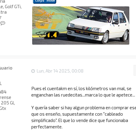
ria
, Golf GTi,
tra
C
o
n
t
a
c
t
a
r
Lun, Abr 14 2025, 00:08
d
i
e
L
5
Pues el cuentakm en sí, los kilómetros van mal, se
484
enganchan las ruedecitas...marca lo que le apetece...
rense
205 Gl,
Y quería saber si hay algun problema en comprar es
Gtx
que os enseño, supuestamente con "cableado
simplificado". El que lo vende dice que funcionaba
perfectamente.