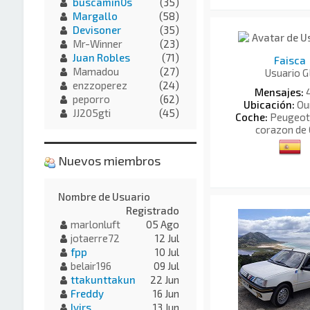
buscamin0s
(35)
Margallo
(58)
Devisoner
(35)
Mr-Winner
(23)
Juan Robles
(71)
Faisca
Mamadou
(27)
Usuario G
enzzoperez
(24)
Mensajes:
peporro
(62)
Ubicación:
Ou
JJ205gti
(45)
Coche:
Peugeot 
corazon de 
Nuevos miembros
Nombre de Usuario
Registrado
marlonluft
05 Ago
jotaerre72
12 Jul
fpp
10 Jul
belair196
09 Jul
ttakunttakun
22 Jun
Freddy
16 Jun
Ivirs
13 Jun