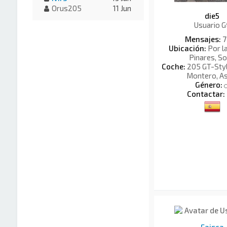
Orus205
11 Jun
die5
Usuario G
Mensajes:
7
Ubicación:
Por l
Pinares, So
Coche:
205 GT-Style
Montero, As
Género:
Contactar:
Faisca