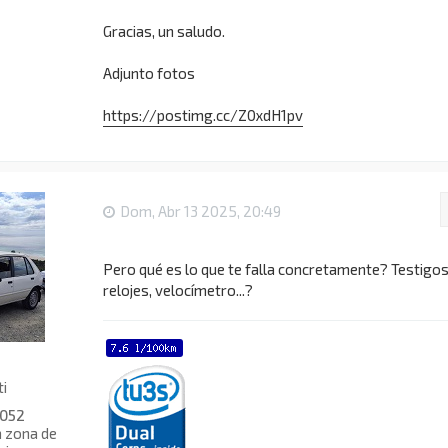
Gracias, un saludo.
Adjunto fotos
https://postimg.cc/Z0xdH1pv
Dom, Abr 13 2025, 20:49
Pero qué es lo que te falla concretamente? Testigos
relojes, velocímetro...?
ti
052
a zona de