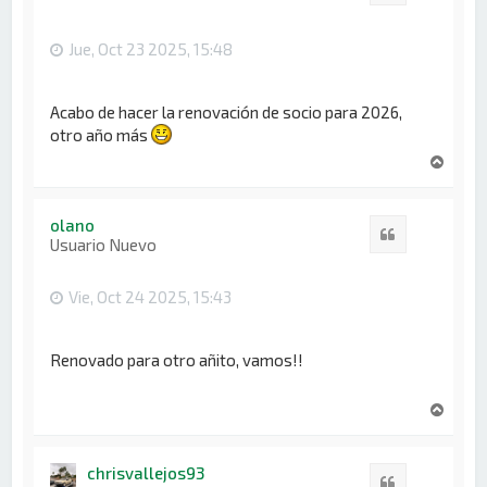
a
Jue, Oct 23 2025, 15:48
Acabo de hacer la renovación de socio para 2026,
otro año más
A
r
r
i
olano
Citar
b
Usuario Nuevo
a
Vie, Oct 24 2025, 15:43
Renovado para otro añito, vamos!!
A
r
r
i
chrisvallejos93
Citar
b