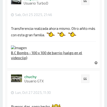
Citar
b
Usuario TurboD
a
Sab, Oct 25 2025, 21:46
Transferencia realizada ahora mismo. Otro añito más
con esta gran familia.
B.C Bombs - 100 x 100 de barrio (salgo en el
videoclip)
A
r
r
i
chuchy
Citar
b
Usuario GTX
a
Lun, Oct 27 2025, 11:30
Buenos dias, pago hecho.