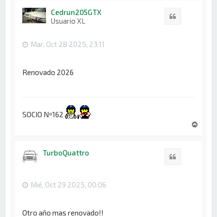
r
i
Cedrun205GTX
Citar
b
Usuario XL
a
Mar, Oct 28 2025, 23:11
Renovado 2026
SOCIO Nº162
A
r
r
i
TurboQuattro
Citar
b
a
Mié, Oct 29 2025, 00:06
Otro año mas renovado!!