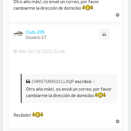
Otro año más!, os envié un correo, por favor
cambiarme la dirección de domicilio
A
r
r
i
Club-205
Citar
b
Usuario GT
a
Mar, Oct 28 2025, 22:46
CHRISTIANSUCLLAQP
escribió:
↑
Otro año más!, os envié un correo, por favor
cambiarme la dirección de domicilio
Recibido!
A
r