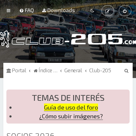
FAQ
Downloads
B
Portal
Índice de Foros
General
Club-205
u
s
c
TEMAS DE INTERÉS
a
Guía de uso del foro
r
¿Cómo subir imágenes?
SOCIOS 2026