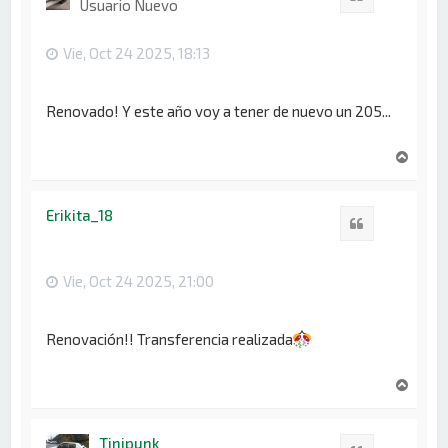
Usuario Nuevo
a
Vie, Oct 24 2025, 18:13
Renovado! Y este año voy a tener de nuevo un 205...
A
r
r
i
Erikita_18
Citar
b
a
Vie, Oct 24 2025, 21:00
Renovación!! Transferencia realizada
A
r
r
i
Tinipunk