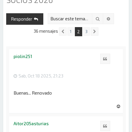
Buscar
Búsqueda 
Responder
36 mensajes
2
1
3
Anterior
Siguiente
piolin251
Citar
Sab, Oct 18 2025, 21:23
Buenas... Renovado
A
r
r
i
Aitor205asturias
Citar
b