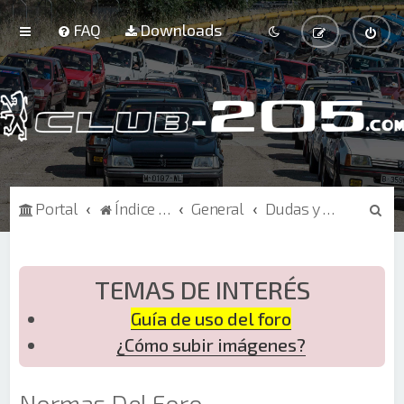
FAQ
Downloads
B
Portal
Índice de Foros
General
Dudas y sugerencias sobre la web
u
s
c
TEMAS DE INTERÉS
a
Guía de uso del foro
r
¿Cómo subir imágenes?
Normas Del Foro