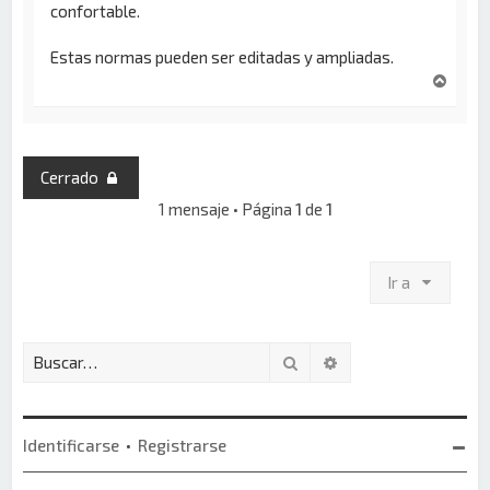
confortable.
Estas normas pueden ser editadas y ampliadas.
A
r
r
i
b
Cerrado
a
1 mensaje • Página
1
de
1
Ir a
Buscar
Búsqueda avanzada
Identificarse
•
Registrarse