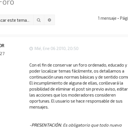
Foro
1 mensaje • Pág
Buscar
Búsqueda avanzada
OR
Mié, Ene 06 2010, 20:50
27
Con el fin de conservar un foro ordenado, educado y
poder localizar temas fácilmente, os detallamos a
continuación unas normas básicas y de sentido com
El incumplimiento de alguna de ellas, conllevará la
posibilidad de eliminar el post sin previo aviso, editar
las acciones que los moderadores consideren
oportunas. El usuario se hace responsable de sus
mensajes.
-PRESENTACIÓN
. Es obligatorio que todo nuevo