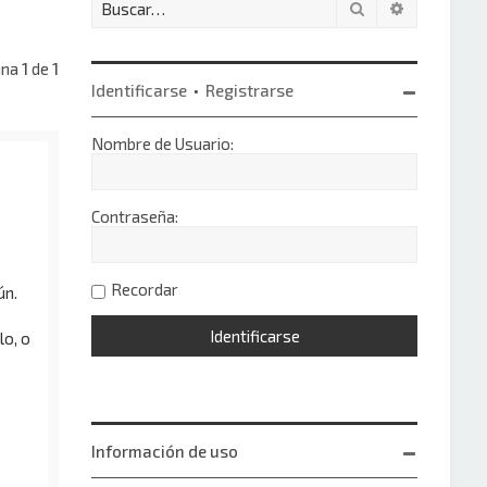
Buscar
Búsqueda 
ina
1
de
1
Identificarse
•
Registrarse
Nombre de Usuario:
Contraseña:
Recordar
ún.
lo, o
Información de uso