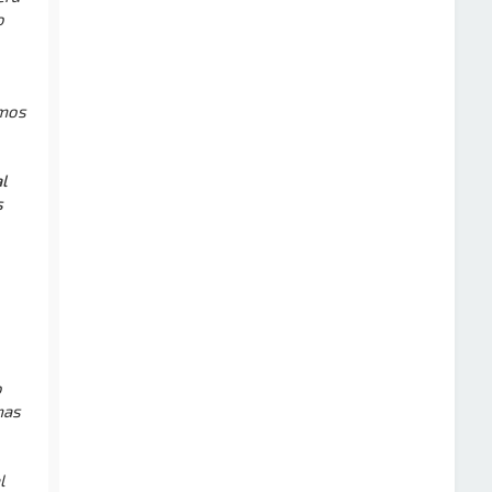
o
emos
l
s
o
mas
l