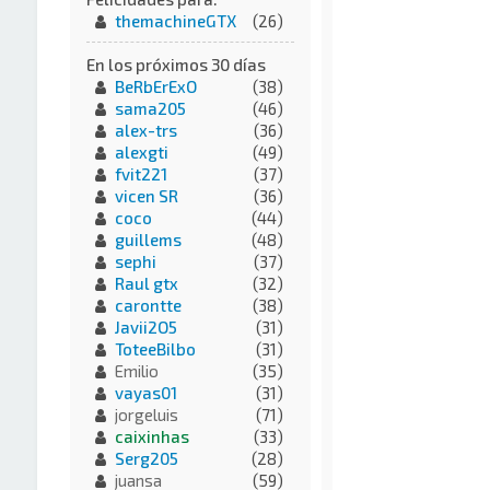
themachineGTX
(26)
En los próximos 30 días
BeRbErExO
(38)
sama205
(46)
alex-trs
(36)
alexgti
(49)
fvit221
(37)
vicen SR
(36)
coco
(44)
guillems
(48)
sephi
(37)
Raul gtx
(32)
carontte
(38)
Javii2O5
(31)
ToteeBilbo
(31)
Emilio
(35)
vayas01
(31)
jorgeluis
(71)
caixinhas
(33)
Serg205
(28)
juansa
(59)