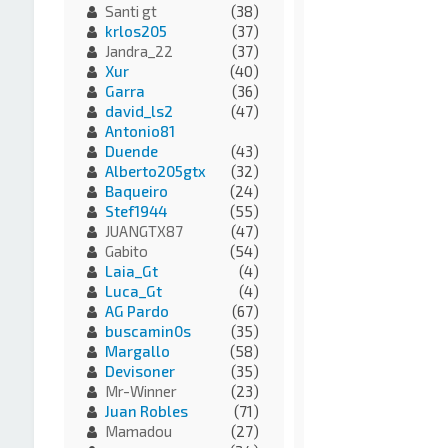
Santi gt
(38)
krlos205
(37)
Jandra_22
(37)
Xur
(40)
Garra
(36)
david_ls2
(47)
Antonio81
Duende
(43)
Alberto205gtx
(32)
Baqueiro
(24)
Stef1944
(55)
JUANGTX87
(47)
Gabito
(54)
Laia_Gt
(4)
Luca_Gt
(4)
AG Pardo
(67)
buscamin0s
(35)
Margallo
(58)
Devisoner
(35)
Mr-Winner
(23)
Juan Robles
(71)
Mamadou
(27)