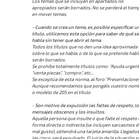
Los temas que se incluyan en apartados no
apropiados serán borrados. No se perderá el tiem
en mover temas.
- Cuando se crea un tema, es posible especificar u
título, utilicemos esta opción para saber de qué se
habla sin tener que abrir el tema.
Todos los títulos que no den una idea aproximada
sobre lo que se habla, o de lo que se pretende habl
serán borrados.
Se prohíbe totalmente títulos como: "Ayuda urgent
"venta piezas", "compro", etc...
Se exceptúa de esta norma, al foro "Presentaciones
Aunque recomendamos que pongáis vuestro nom
o modelo de 205 en el título.
- Son motivo de expulsión las faltas de respeto, l
mensajes obscenos y los insultos.
Aquella persona que insulte o que falte el respeto
forma directa o indirecta (se incluyen sarcasmos d
mal gusto), obtendrá una tarjeta amarilla. Llegados
las cinco, será expulsado. El juicio de la situación s