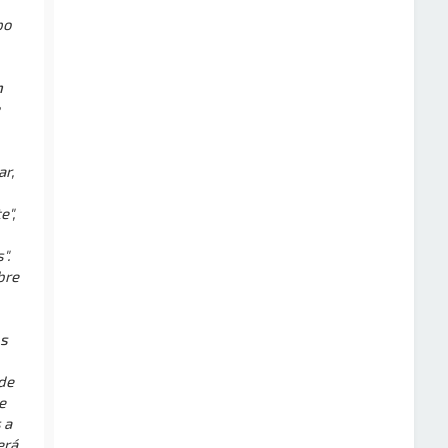
po
n
ar,
e",
".
bre
os
 de
e
 a
erá