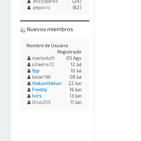
enzzoperez
(24)
peporro
(62)
Nuevos miembros
Nombre de Usuario
Registrado
marlonluft
05 Ago
jotaerre72
12 Jul
fpp
10 Jul
belair196
09 Jul
ttakunttakun
22 Jun
Freddy
16 Jun
Ivirs
13 Jun
Orus205
11 Jun