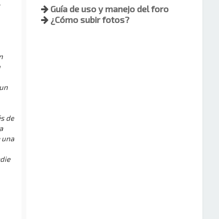
Guía de uso y manejo del foro
¿Cómo subir fotos?
n
n
 un
és de
a
e una
die